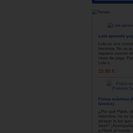
Lola aprende yo
Lola es una conejit
nerviosa. No se qu
siquiera cuando e
clase de yoga. Pe
Lola c...
15.90 €
Física cuántica 
Genios)
¿Por qué Plank, el
Valentina, no es 
atrapar la luz que
láser? ¡Acompaña 
a Plank al mundo d