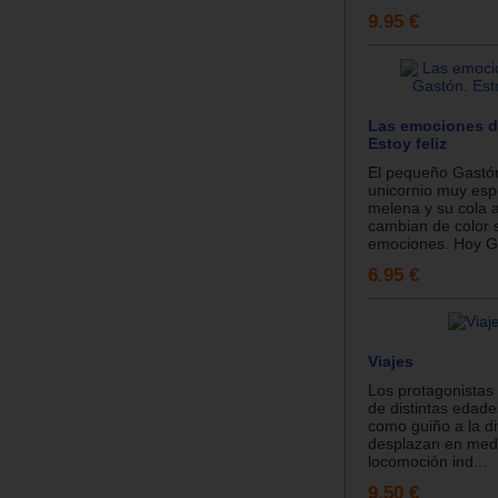
9.95 €
Las emociones d
Estoy feliz
El pequeño Gastó
unicornio muy espe
melena y su cola a
cambian de color 
emociones. Hoy Ga
6.95 €
Viajes
Los protagonistas 
de distintas edade
como guiño a la di
desplazan en med
locomoción ind...
9.50 €