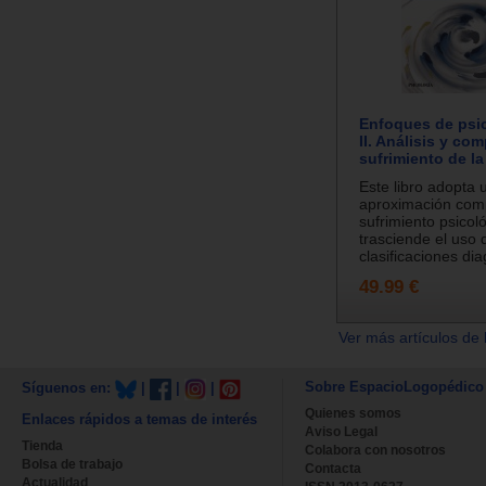
Enfoques de psi
II. Análisis y co
sufrimiento de l
Este libro adopta 
aproximación comp
sufrimiento psicol
trasciende el uso 
clasificaciones dia
49.99 €
Ver más artículos de 
Sobre EspacioLogopédico
Síguenos en:
|
|
|
Quienes somos
Enlaces rápidos a temas de interés
Aviso Legal
Tienda
Colabora con nosotros
Bolsa de trabajo
Contacta
Actualidad