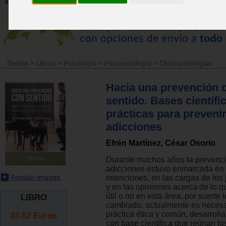
Tienda
>
Libros
>
Psicología
>
Psicopatología
>
Otras patologias
Hacia una prevención 
sentido. Bases científi
prácticas para prevenir
adicciones
Efrén Martínez, César Osorio
Durante muchos años la prevenc
adicciones estuvo enmarcada en
Ampliar imagen
intenciones, en las cargas de los 
y en las opiniones acerca de lo 
útil o no en esta área, por suerte
LIBRO
cambiado, actualmente es necesa
práctica ética y común, desarroll
24.62
Euros
con base científica que reúnan l