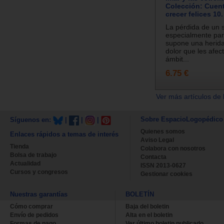
Colección: Cuen
crecer felices 10.
La pérdida de un s
especialmente par
supone una herida 
dolor que les afec
ámbit...
6.75 €
Ver más artículos de 
Sobre EspacioLogopédico
Síguenos en:
|
|
|
Quienes somos
Enlaces rápidos a temas de interés
Aviso Legal
Tienda
Colabora con nosotros
Bolsa de trabajo
Contacta
Actualidad
ISSN 2013-0627
Cursos y congresos
Gestionar cookies
Nuestras garantías
BOLETÍN
Cómo comprar
Baja del boletin
Envío de pedidos
Alta en el boletin
Formas de pago
Ver último boletin publicado