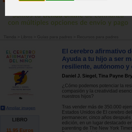
Tienda
>
Libros
>
Guías para padres
>
Recursos para padres
El cerebro afirmativo d
Ayuda a tu hijo a ser 
resiliente, autónomo y 
Daniel J. Siegel, Tina Payne B
¿Cómo podemos potenciar la resil
compasión y la creatividad esenc
nuestros hijos?
Tras vender más de 350.000 ejem
Ampliar imagen
Estados Unidos de El cerebro del
permanecer, cinco años después 
LIBRO
edición, en un lugar destacado en 
parenting de The New York Times
11.95
Euros