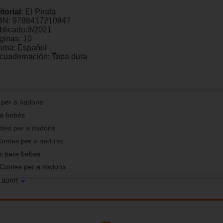
itorial:
El Pirata
BN:
9788417210847
blicado:
9/2021
ginas:
10
ioma:
Español
cuadernación:
Tapa dura
 per a nadons
ra bebés
ntes per a nadons
 Contes per a nadons
os para bebés
 Contes per a nadons
 autor