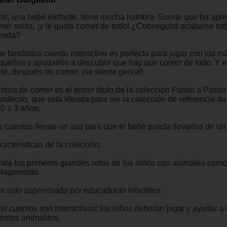
nti, una bebé elefante, tiene mucha hambre. Suerte que ha apr
mer solita, ¡y le gusta comer de todo! ¿Conseguirá acabarse tod
mida?
e fantástico cuento interactivo es perfecto para jugar con los m
queños y ayudarlos a descubrir que hay que comer de todo. Y 
nti, después de comer, ¡se siente genial!
 hora de comer es el tercer título de la colección Pasito a Pasi
andecito, que está ideada para ser la colección de referencia de
 0 a 3 años.
s cuentos llevan un asa para que el bebé pueda llevarlos de un 
acterísticas de la colección:
Trata los primeros grandes retos de los niños con animales como
otagonistas.
Ha sido supervisada por educadoras infantiles.
os cuentos son interactivos: los niños deberán jugar y ayudar a 
tintos animalitos.