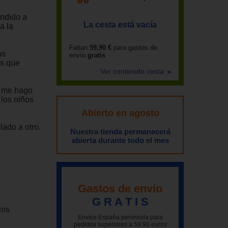
endido a
La cesta está vacía
a la
Faltan
59,90 €
para gastos de
ás
envío
gratis
es que
Ver contenido cesta
to me hago
 los niños
Abierto en agosto
lado a otro.
Nuestra tienda permanecerá
abierta durante todo el mes
Gastos de envío
G R A T I S
los
Envíos España península para
pedidos superiores a 59,90 euros