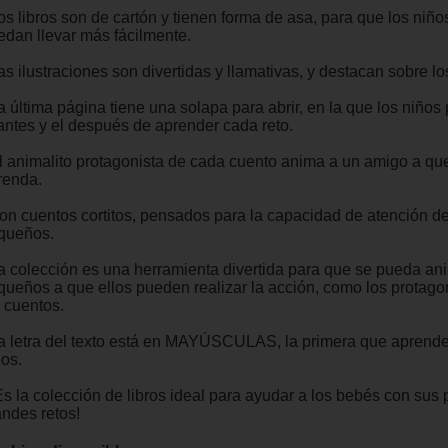
os libros son de cartón y tienen forma de asa, para que los niño
edan llevar más fácilmente.
as ilustraciones son divertidas y llamativas, y destacan sobre lo
a última página tiene una solapa para abrir, en la que los niños
 antes y el después de aprender cada reto.
El animalito protagonista de cada cuento anima a un amigo a qu
renda.
Son cuentos cortitos, pensados para la capacidad de atención d
queños.
La colección es una herramienta divertida para que se pueda ani
queños a que ellos pueden realizar la acción, como los protago
s cuentos.
La letra del texto está en MAYÚSCULAS, la primera que aprende
ños.
¡Es la colección de libros ideal para ayudar a los bebés con sus
andes retos!