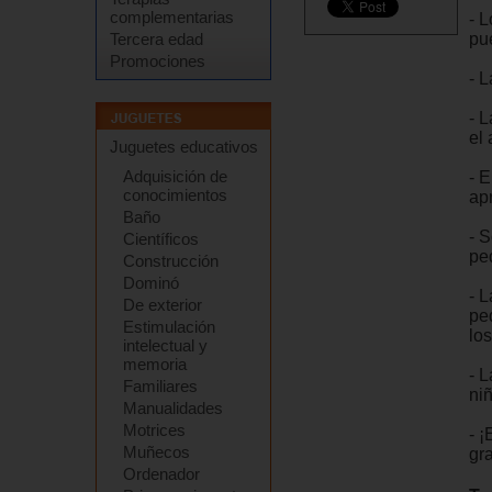
complementarias
- L
pu
Tercera edad
Promociones
- L
- L
el
Juguetes educativos
Adquisición de
- 
conocimientos
ap
Baño
- 
Científicos
pe
Construcción
Dominó
- 
De exterior
pe
Estimulación
lo
intelectual y
memoria
- 
Familiares
ni
Manualidades
Motrices
- 
Muñecos
gr
Ordenador