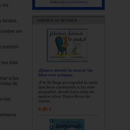
(más iva)
(condiciones)
s los
s fondos.
 pueden ver
e también
e los más
¡Quiero dormir la siesta! Un
libro con solapas
mar a los
¡Por fin llega en español la serie
nistas de
que lleva cautivando a los más
pequeños desde hace más de
quince años! Estos libros de
n los
cartón,...
9.90 €
 primeros