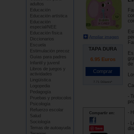
adultos
Educación
Fa
co
Educación artística
co
Educación
especial/NEE
Est
Educación física
Ampliar imagen
pe
Diccionarios
Fa
Escuela
TAPA DURA
Estimulación precoz
Es
Guías para padres
gr
6.95
Euros
Infantil y juvenil
de
Libros de juegos y
actividades
Lo
Lingüística
7.71 Dólares*
Car
Logopedia
Pedagogía
- 
Pruebas y protocolos
pr
Psicología
Refuerzo escolar
- 
Compartir en:
Salud
Sociología
- L
Temas de autoayuda
dis
Save
Terapias