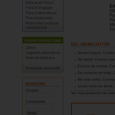
Educación física
Ed
Para el lenguaje
IS
Para matemáticas
Pu
Psicomotricidad
Pá
Motricidad orofacial
Id
miofuncional
En
DEL MISMO AUTOR
Libros
Juguetes educativos
Sense bolquer. Contes
Material didáctico
Sin pañal. Cuentos pa
És hora de menjar. Co
Busqueda avanzada
Em vesteixo tot solet.
Me visto solito. Cuent
REGISTRO
Ja em rento les dents.
Usuario
Ver más productos de este
Contraseña