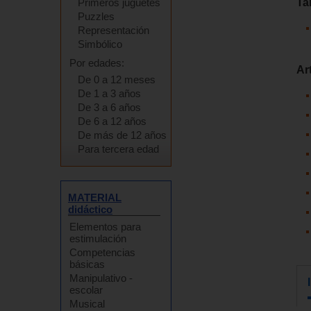
Ta
Primeros juguetes
Puzzles
Representación
Simbólico
Por edades:
Ar
De 0 a 12 meses
De 1 a 3 años
De 3 a 6 años
De 6 a 12 años
De más de 12 años
Para tercera edad
MATERIAL
didáctico
Elementos para
estimulación
Competencias
básicas
Manipulativo -
escolar
Musical