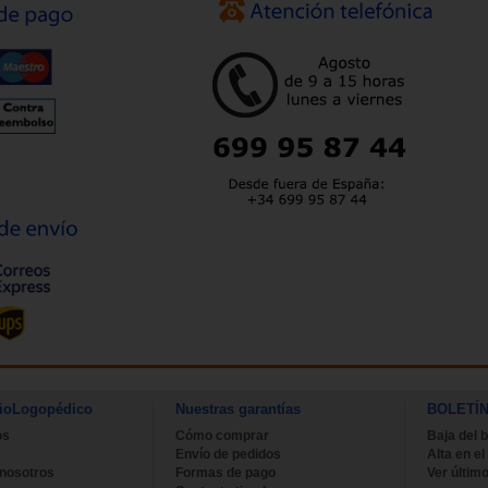
ioLogopédico
Nuestras garantías
BOLETÍ
os
Cómo comprar
Baja del b
Envío de pedidos
Alta en el
 nosotros
Formas de pago
Ver último