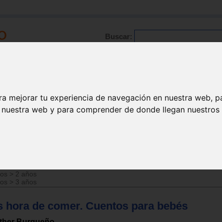
Buscar:
Formación
Directorio
Trabajo
Registro
ra mejorar tu experiencia de navegación en nuestra web, p
n nuestra web y para comprender de donde llegan nuestros v
ños
>
0 años
ños
>
1 año
ños
>
2 años
ños
>
3 años
s hora de comer. Cuentos para bebés
ther Burgueño