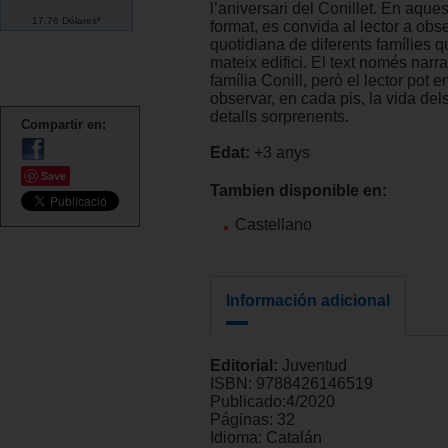
l’aniversari del Conillet. En aques
17.76 Dólares*
format, es convida al lector a obse
quotidiana de diferents famílies q
mateix edifici. El text només narra 
família Conill, però el lector pot e
observar, en cada pis, la vida del
detalls sorprenents.
Compartir en:
Edat:
+3 anys
Save
Tambien disponible en:
Castellano
Información adicional
Editorial:
Juventud
ISBN:
9788426146519
Publicado:
4/2020
Páginas:
32
Idioma:
Catalán