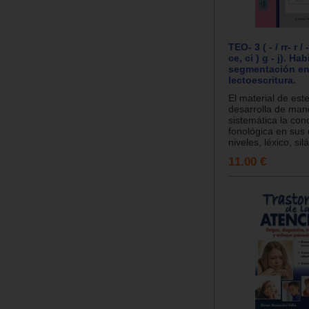
TEO- 3 ( - / rr- r / 
ce, ci ) g - j). Ha
segmentación e
lectoescritura.
El material de est
desarrolla de man
sistemática la con
fonológica en sus 
niveles, léxico, silá
11.00 €