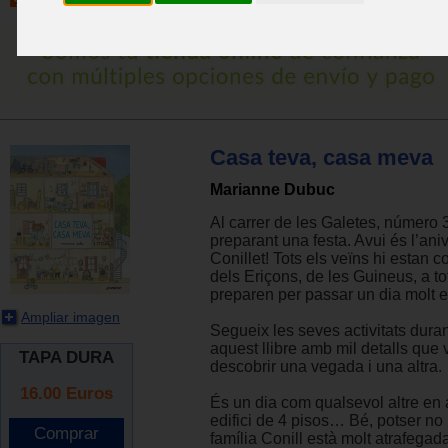
Casa teva, casa meva
Marianne Dubuc
Al carrer de les Galetes, número 
preparant una festa. Avui és l’aniv
Conillet! Tots els veïns hi estan c
dels Eriçons, de les Guineus, a to
preparen per passar un dia molt e
Ampliar imagen
Segueix les seves activitats durant
aquest llibre amb mil detalls que 
TAPA DURA
descobrir una vegada i una altra.
16.00
Euros
És un dia com qualsevol altre en 
edifici de 4 pisos… Bé, potser no 
família Conill està molt atrafegad