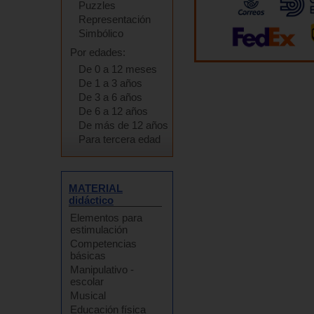
Puzzles
Representación
Simbólico
Por edades:
De 0 a 12 meses
De 1 a 3 años
De 3 a 6 años
De 6 a 12 años
De más de 12 años
Para tercera edad
MATERIAL
didáctico
Elementos para
estimulación
Competencias
básicas
Manipulativo -
escolar
Musical
Educación física