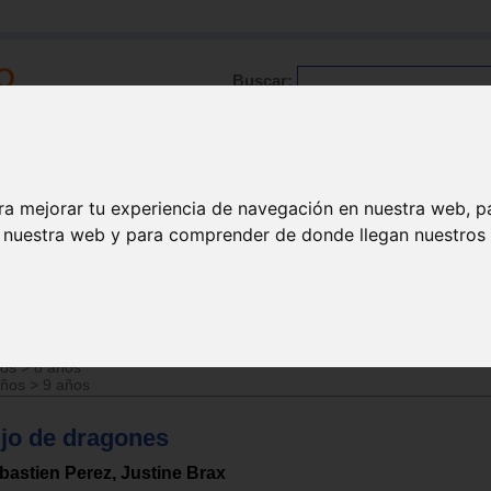
Buscar:
Formación
Directorio
Trabajo
Registro
ra mejorar tu experiencia de navegación en nuestra web, p
n nuestra web y para comprender de donde llegan nuestros v
ños
>
7 años
ños
>
8 años
años
>
9 años
ijo de dragones
bastien Perez, Justine Brax