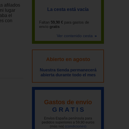
s afilados
La cesta está vacía
ni lugar
aba el
es con
Faltan
59,90 €
para gastos de
envío
gratis
Ver contenido cesta
Abierto en agosto
Nuestra tienda permanecerá
abierta durante todo el mes
Gastos de envío
G R A T I S
Envíos España península para
pedidos superiores a 59,90 euros
(más iva)
(condiciones)