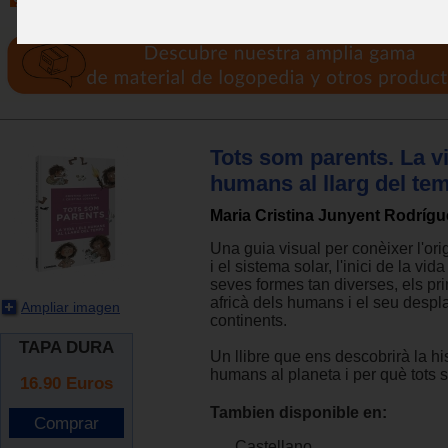
Tots som parents. La vi
humans al llarg del te
Maria Cristina Junyent Rodrígu
Una guia visual per conèixer l'ori
i el sistema solar, l'inici de la vida
seves formes tan diverses, els pri
africà dels humans i el seu desp
Ampliar imagen
continents.
TAPA DURA
Un llibre que ens descobrirà la hi
humans al planeta i per què tots 
16.90
Euros
Tambien disponible en:
Castellano