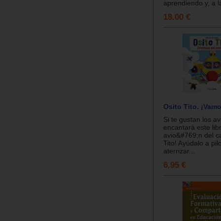
aprendiendo y, a la
18.00 €
Osito Tito. ¡Vam
Si te gustan los av
encantará este lib
avio&#769;n del c
Tito! Ayúdalo a pil
aterrizar...
6.95 €