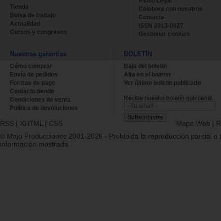
Aviso Legal
Tienda
Colabora con nosotros
Bolsa de trabajo
Contacta
Actualidad
ISSN 2013-0627
Cursos y congresos
Gestionar cookies
Nuestras garantías
BOLETÍN
Cómo comprar
Baja del boletin
Envío de pedidos
Alta en el boletin
Formas de pago
Ver último boletin publicado
Contacto tienda
Recibe nuestro boletín quincenal.
Condiciones de venta
Política de devoluciones
RSS
|
XHTML
|
CSS
Mapa Web
|
R
© Majo Producciones 2001-2026
- Prohibida la reproducción parcial o t
información mostrada