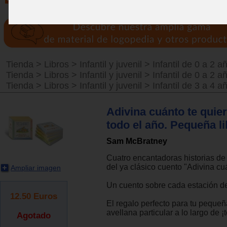
Tienda
>
Libros
>
Infantil y juvenil
>
Infantil de 0 a 2 a
Tienda
>
Libros
>
Infantil y juvenil
>
Infantil de 0 a 2 a
Tienda
>
Libros
>
Infantil y juvenil
>
Infantil de 3 a 4 a
Adivina cuánto te quie
todo el año. Pequeña li
Sam McBratney
Cuatro encantadoras historias de
del ya clásico cuento "Adivina cuá
Ampliar imagen
Un cuento sobre cada estación de
12.50
Euros
El regalo perfecto para tu pequeña
avellana particular a lo largo de ¡
Agotado