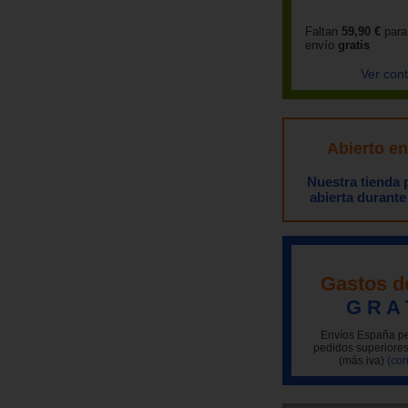
Faltan
59,90 €
para
envío
gratis
Ver con
Abierto e
Nuestra tienda
abierta durante
Gastos d
G R A 
Envíos España pe
pedidos superiores
(más iva)
(con