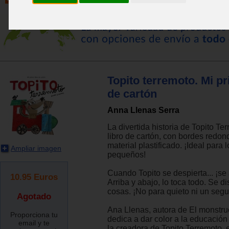
Topito terremoto. Mi pr
de cartón
Anna Llenas Serra
La divertida historia de Topito Te
libro de cartón, con bordes redo
material plastificado. ¡Ideal para 
Ampliar imagen
pequeños!
Cuando Topito se despierta... ¡se
10.95
Euros
Arriba y abajo, lo toca todo. Se di
cosas. ¡No para quieto ni un seg
Agotado
Ana Llenas, autora de El monstru
Proporciona tu
dedica a dar color a la educación
email y te
la creadora de Topito Terremoto, 