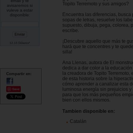
email y te
Topito Terremoto y sus amigos?
avisaremos si
vuleve a estar
Encuentra las diferencias, busca 
disponible:
sopas de letras, resuelve los laber
supuesto, dibuja, pega, colorea, p
escribe.
¡Descubre aquello que más te gu
12.15 Dólares*
hará que te concentres y te quede
silla!
Ana Llenas, autora de El monstru
dedica a dar color a la educación
la creadora de Topito Terremoto, 
Compartir en:
de esta historia sobre la hiperact
cómo aprender a canalizar esta 
Save
luminosa energía sin prejuicios y
para que los más pequeños empie
bien con ellos mismos.
Tambien disponible en:
Catalán