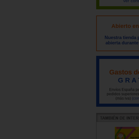
Ver con
Abierto e
Nuestra tienda
abierta durante
Gastos d
G R A 
Envíos España pe
pedidos superiores
(más iva)
(con