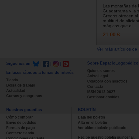
Las montañas de l
Guadarrama y la s
Gredos ofrecen al
multitud de alicie
mágicos que el...
21.00 €
Ver más artículos de 
Sobre EspacioLogopédico
Síguenos en:
|
|
|
Quienes somos
Enlaces rápidos a temas de interés
Aviso Legal
Tienda
Colabora con nosotros
Bolsa de trabajo
Contacta
Actualidad
ISSN 2013-0627
Cursos y congresos
Gestionar cookies
Nuestras garantías
BOLETÍN
Cómo comprar
Baja del boletin
Envío de pedidos
Alta en el boletin
Formas de pago
Ver último boletin publicado
Contacto tienda
Recibe nuestro boletín quincenal.
Condiciones de venta