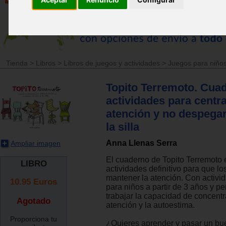
Tienda
>
Libros
>
Libros de juegos y actividades
>
Juegos para niños
Topito Terremoto. Cua
actividades para centra
atención y no despegar
la silla
Anna Llenas Serra
Ampliar imagen
El cuaderno de Topito Terremoto e
LIBRO
actividades definitivo para que lo
mantener la atención. Con activ
10.95
Euros
para niños a partir de 3 años y p
trabajar la capacidad de concentr
Agotado
atención y la autoestima.
Proporciona tu
¿Quieres aprender y pasar un bu