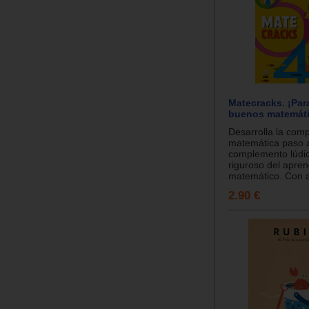
Matecracks. ¡Par
buenos matemáti
Desarrolla la com
matemática paso 
complemento lúdic
riguroso del apren
matemático. Con ac
2.90 €