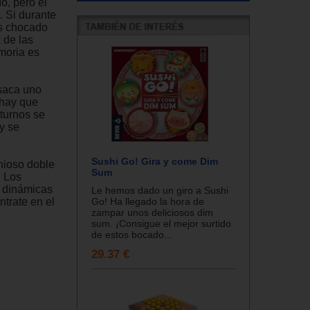
o, pero el
. Si durante
as chocado
 de las
moria es
 saca uno
 hay que
 turnos se
y se
Sushi Go! Gira y come Dim
nioso doble
Sum
. Los
s dinámicas
Le hemos dado un giro a Sushi
ntrate en el
Go! Ha llegado la hora de
zampar unos deliciosos dim
sum. ¡Consigue el mejor surtido
de estos bocado...
29.37 €