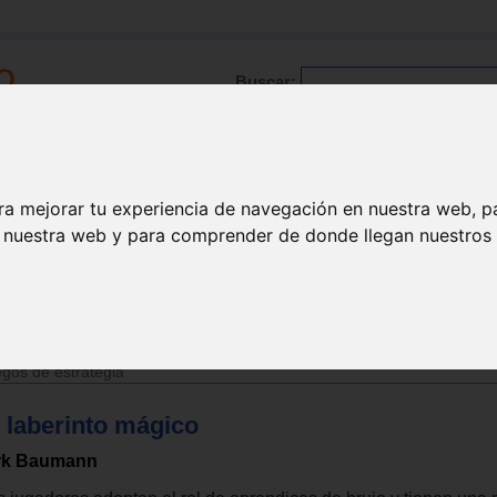
Buscar:
Formación
Directorio
Trabajo
Registro
ra mejorar tu experiencia de navegación en nuestra web, p
n nuestra web y para comprender de donde llegan nuestros v
>
Juguetes de 6 a 12 años
gos de estrategia
l laberinto mágico
rk Baumann