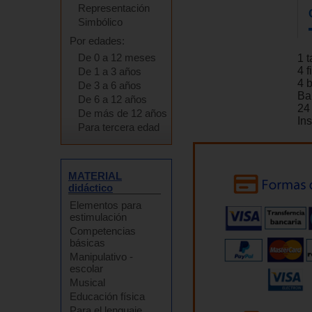
Representación
Simbólico
Por edades:
De 0 a 12 meses
1 
4 
De 1 a 3 años
4 
De 3 a 6 años
Ba
De 6 a 12 años
24
De más de 12 años
In
Para tercera edad
MATERIAL
didáctico
Elementos para
estimulación
Competencias
básicas
Manipulativo -
escolar
Musical
Educación física
Para el lenguaje