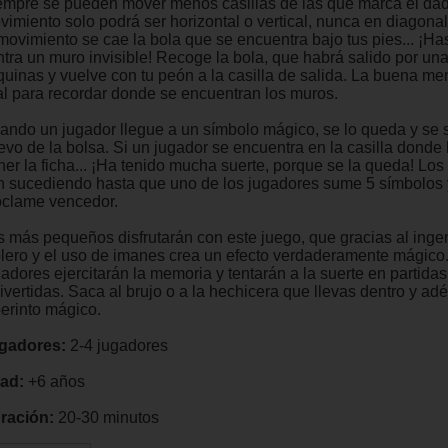
empre se pueden mover menos casillas de las que marca el dad
vimiento solo podrá ser horizontal o vertical, nunca en diagonal
 movimiento se cae la bola que se encuentra bajo tus pies... ¡H
ntra un muro invisible! Recoge la bola, que habrá salido por una
quinas y vuelve con tu peón a la casilla de salida. La buena me
tal para recordar donde se encuentran los muros.
ando un jugador llegue a un símbolo mágico, se lo queda y se
evo de la bolsa. Si un jugador se encuentra en la casilla donde
ner la ficha... ¡Ha tenido mucha suerte, porque se la queda! Los
n sucediendo hasta que uno de los jugadores sume 5 símbolos 
oclame vencedor.
s más pequeños disfrutarán con este juego, que gracias al inge
blero y el uso de imanes crea un efecto verdaderamente mágico
gadores ejercitarán la memoria y tentarán a la suerte en partida
ivertidas. Saca al brujo o a la hechicera que llevas dentro y adé
berinto mágico.
gadores:
2-4 jugadores
ad:
+6 años
ración:
20-30 minutos