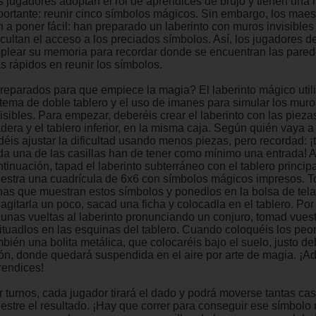
s jugadores adoptan el rol de aprendices de brujo y tienen una
portante: reunir cinco símbolos mágicos. Sin embargo, los maes
n a poner fácil: han preparado un laberinto con muros invisibles
ficultan el acceso a los preciados símbolos. Así, los jugadores 
plear su memoria para recordar donde se encuentran las parede
s rápidos en reunir los símbolos.
reparados para que empiece la magia? El laberinto mágico util
stema de doble tablero y el uso de imanes para simular los muro
isibles. Para empezar, deberéis crear el laberinto con las pieza
era y el tablero inferior, en la misma caja. Según quién vaya a 
déis ajustar la dificultad usando menos piezas, pero recordad: ¡
da una de las casillas han de tener como mínimo una entrada! A
tinuación, tapad el laberinto subterráneo con el tablero princip
estra una cuadrícula de 6x6 con símbolos mágicos impresos. 
chas que muestran estos símbolos y ponedlos en la bolsa de tel
agitarla un poco, sacad una ficha y colocadla en el tablero. Por
gunas vueltas al laberinto pronunciando un conjuro, tomad vues
situadlos en las esquinas del tablero. Cuando coloquéis los pe
bién una bolita metálica, que colocaréis bajo el suelo, justo de
ón, donde quedará suspendida en el aire por arte de magia. ¡A
rendices!
r turnos, cada jugador tirará el dado y podrá moverse tantas ca
estre el resultado. ¡Hay que correr para conseguir ese símbolo