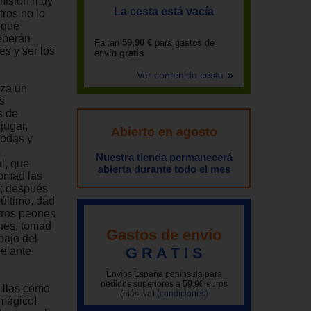
 misión muy
La cesta está vacía
tros no lo
 que
deberán
Faltan
59,90 €
para gastos de
s y ser los
envío
gratis
Ver contenido cesta
iza un
s
s de
jugar,
Abierto en agosto
todas y
Nuestra tienda permanecerá
al, que
abierta durante todo el mes
Tomad las
a; después
 último, dad
tros peones
ones, tomad
Gastos de envío
bajo del
G R A T I S
delante
Envíos España península para
pedidos superiores a 59,90 euros
sillas como
(más iva)
(condiciones)
 mágico!