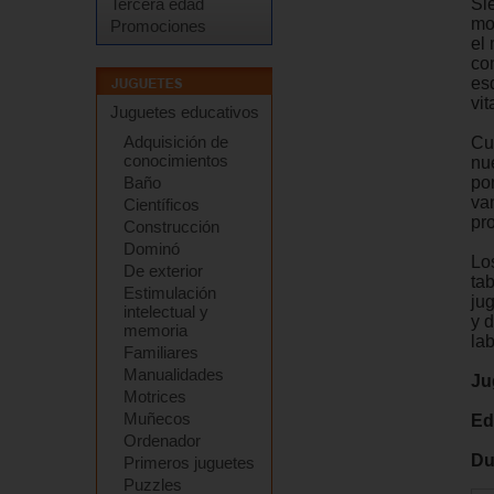
Si
Tercera edad
mo
Promociones
el
co
es
vi
Juguetes educativos
Adquisición de
Cu
conocimientos
nu
po
Baño
va
Científicos
pr
Construcción
Dominó
Lo
De exterior
ta
Estimulación
ju
intelectual y
y d
memoria
la
Familiares
Manualidades
Ju
Motrices
Muñecos
Ed
Ordenador
Du
Primeros juguetes
Puzzles