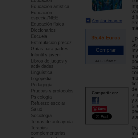
Educación
Lo
im
Educación artística
va
Educación
di
especial/NEE
Ampliar imagen
em
Educación física
má
Diccionarios
Escuela
35.45
Euros
¿P
Estimulación precoz
si
Guías para padres
inv
Infantil y juvenil
mad
Libros de juegos y
po
33.80 Dólares*
actividades
ca
Lingüística
con
mu
Logopedia
fi
Pedagogía
de 
Pruebas y protocolos
Compartir en:
al
Psicología
y 
Refuerzo escolar
tam
Save
Salud
pe
Sociología
ap
Temas de autoayuda
Terapias
Po
complementarias
mu