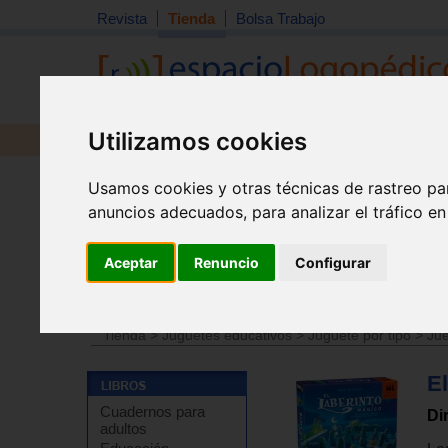
Revista
Tienda
Bolsa Trabajo
Utilizamos cookies
Revista
Libros
Material
Juguetes
Usamos cookies y otras técnicas de rastreo pa
anuncios adecuados, para analizar el tráfico e
Aceptar
Renuncio
Configurar
Tienda
>
Juguetes educativos
>
Juguetes por edades
Tienda
>
Juguetes educativos
>
Juguete por tipo
>
Jue
E
Cuadernos para
Di
adultos