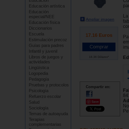
Educación
Co
pa
Educación artística
Educación
La
especial/NEE
Ampliar imagen
fa
Educación física
co
Diccionarios
Escuela
17.16
Euros
Par
Estimulación precoz
emo
Guías para padres
ima
Infantil y juvenil
Libros de juegos y
Ed
16.36 Dólares*
actividades
Lingüística
Logopedia
Pedagogía
Pruebas y protocolos
Compartir en:
Fa
Psicología
84
Refuerzo escolar
Ad
Save
Salud
No
Sociología
Pel
Temas de autoayuda
Terapias
complementarias