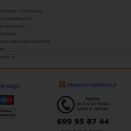
(60 piezas + 16 láminas)
s conectables 2cm.
as de plástico
8 piezas)
metro cúbico descomponible
ler)
 autor