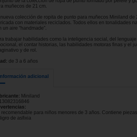
njunto de la colección de ropa de punto formado por pelele y go
ra muñecos de 21 cm.
 nueva colección de ropita de punto para muñecos Miniland de 
bricada con materiales reciclados. Todos ellos en tonalidades na
n un aire “handmade”.
a trabajar habilidades como la inteligencia social, del lenguaje
cional, el contar historias, las habilidades motoras finas y el j
ginativo y de rol.
ad:
de 3 a 6 años
Información adicional
bricante:
Miniland
13082316846
vertencias:
 recomendable para niños menores de 3 años. Contiene pieza
igro de asfixia