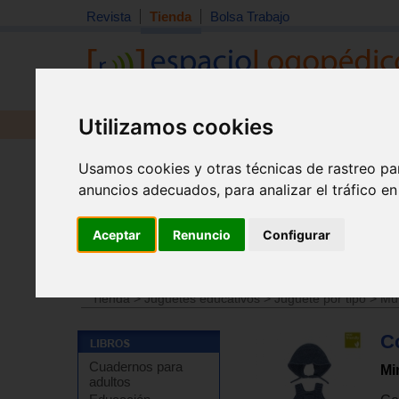
Revista
Tienda
Bolsa Trabajo
Utilizamos cookies
Revista
Libros
Material
Juguetes
Usamos cookies y otras técnicas de rastreo pa
anuncios adecuados, para analizar el tráfico e
Aceptar
Renuncio
Configurar
Tienda
>
Juguetes educativos
>
Juguetes por edades
Tienda
>
Juguetes educativos
>
Juguete por tipo
>
Mu
C
Cuadernos para
Mi
adultos