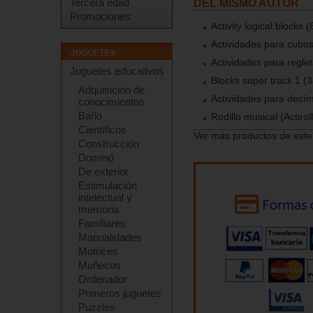
Tercera edad
DEL MISMO AUTOR
Promociones
Activity logical blocks 
Actividades para cubo
Actividades para reglet
Juguetes educativos
Blocks super track 1 (3
Adquisición de
Actividades para decí
conocimientos
Baño
Rodillo musical (Actirol
Científicos
Ver más productos de este
Construcción
Dominó
De exterior
Estimulación
intelectual y
memoria
Familiares
Manualidades
Motrices
Muñecos
Ordenador
Primeros juguetes
Puzzles