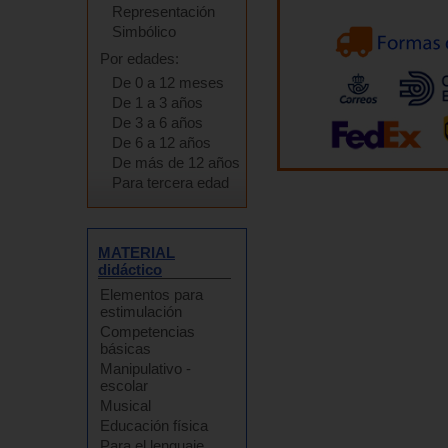
Representación
Simbólico
Por edades:
De 0 a 12 meses
De 1 a 3 años
De 3 a 6 años
De 6 a 12 años
De más de 12 años
Para tercera edad
MATERIAL
didáctico
Elementos para
estimulación
Competencias
básicas
Manipulativo -
escolar
Musical
Educación física
Para el lenguaje