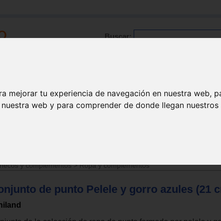
Buscar:
Formación
Directorio
Trabajo
Registro
ra mejorar tu experiencia de navegación en nuestra web, p
n nuestra web y para comprender de donde llegan nuestros v
>
Juguetes de 3 a 6 años
ñecos y complementos
>
Ropa y complementos
onjunto de punto Pelele y gorro azules (21 
niland