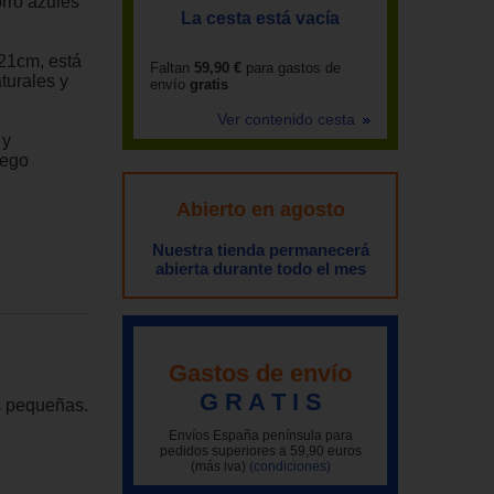
rro azules
La cesta está vacía
21cm, está
Faltan
59,90 €
para gastos de
turales y
envío
gratis
Ver contenido cesta
 y
uego
Abierto en agosto
Nuestra tienda permanecerá
abierta durante todo el mes
Gastos de envío
G R A T I S
s pequeñas.
Envíos España península para
pedidos superiores a 59,90 euros
(más iva)
(condiciones)