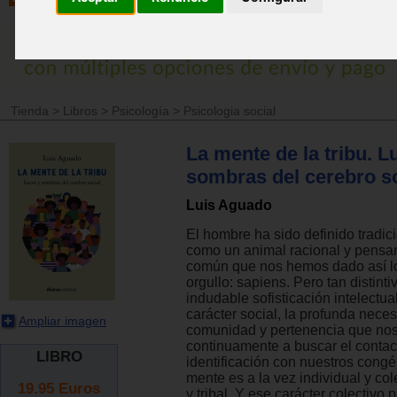
Tienda
>
Libros
>
Psicología
>
Psicologia social
La mente de la tribu. L
sombras del cerebro so
Luis Aguado
El hombre ha sido definido tradi
como un animal racional y pensant
común que nos hemos dado así l
orgullo: sapiens. Pero tan distint
indudable sofisticación intelectua
carácter social, la profunda nece
Ampliar imagen
comunidad y pertenencia que no
continuamente a buscar el contact
LIBRO
identificación con nuestros cong
mente es a la vez individual y cole
19.95
Euros
y tribal. Y ese carácter colectivo