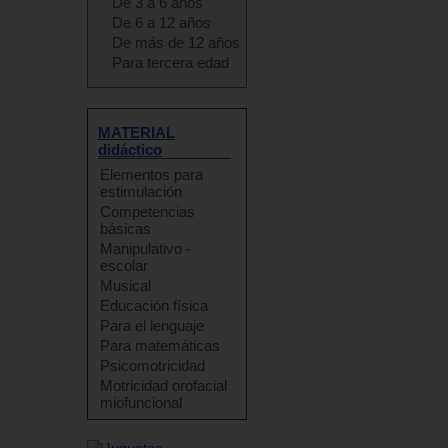
De 3 a 6 años
De 6 a 12 años
De más de 12 años
Para tercera edad
MATERIAL
didáctico
Elementos para
estimulación
Competencias
básicas
Manipulativo -
escolar
Musical
Educación física
Para el lenguaje
Para matemáticas
Psicomotricidad
Motricidad orofacial
miofuncional