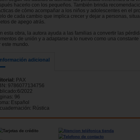
spués hacerlo con los pequeños. También brinda recomendaci
ácticas de cómo acompañar a los niños y adolescentes en el pr
elo de cada cambio que implica crecer y dejar a personas, situ
jetos de apego atrás.
 esta obra, la autora ayuda a las familias a convertir las pérdi
mentos de unión y a adaptarse a lo nuevo como una constante
r este mundo.
Información adicional
itorial:
PAX
BN:
9786077134756
blicado:
6/2022
ginas:
96
ioma:
Español
cuadernación:
Rústica