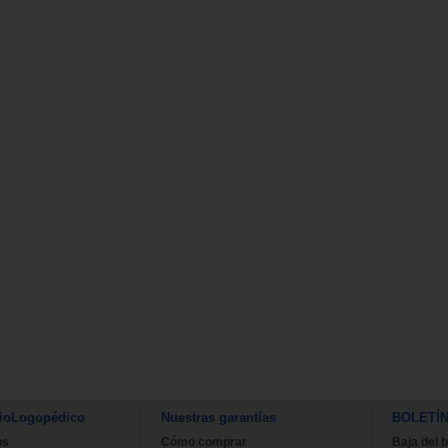
ioLogopédico
Nuestras garantías
BOLETÍ
os
Cómo comprar
Baja del b