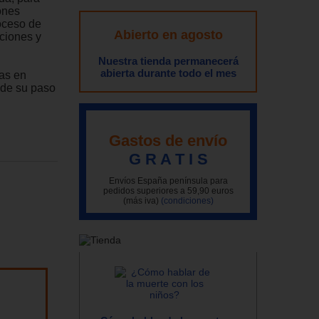
ones
oceso de
Abierto en agosto
aciones y
Nuestra tienda permanecerá
abierta durante todo el mes
das en
 de su paso
Gastos de envío
G R A T I S
Envíos España península para
pedidos superiores a 59,90 euros
(más iva)
(condiciones)