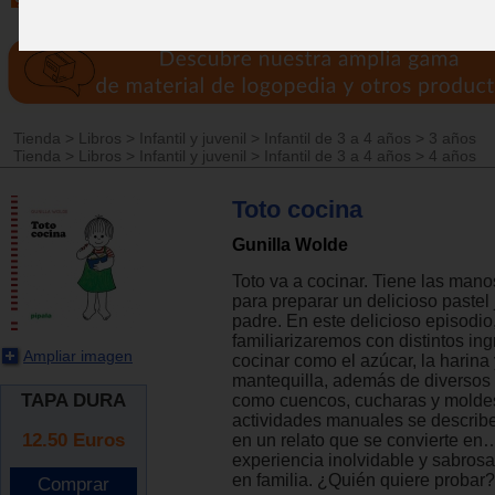
Tienda
>
Libros
>
Infantil y juvenil
>
Infantil de 3 a 4 años
>
3 años
Tienda
>
Libros
>
Infantil y juvenil
>
Infantil de 3 a 4 años
>
4 años
Toto cocina
Gunilla Wolde
Toto va a cocinar. Tiene las man
para preparar un delicioso pastel 
padre. En este delicioso episodio
familiarizaremos con distintos in
Ampliar imagen
cocinar como el azúcar, la harina 
mantequilla, además de diversos u
TAPA DURA
como cuencos, cucharas y moldes.
actividades manuales se describ
12.50
Euros
en un relato que se convierte e
experiencia inolvidable y sabrosa
en familia. ¿Quién quiere probar?