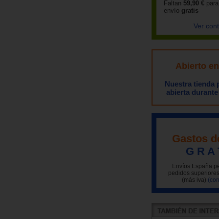
Faltan
59,90 €
para
envío
gratis
Ver con
Abierto e
Nuestra tienda
abierta durante
Gastos d
G R A 
Envíos España pe
pedidos superiores
(más iva)
(con