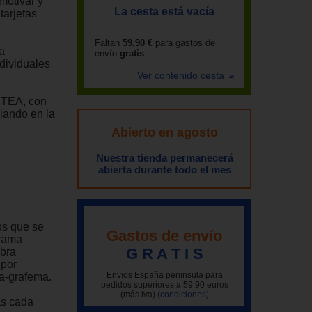
motivar y
La cesta está vacía
tarjetas
Faltan
59,90 €
para gastos de
a
envío
gratis
ndividuales
Ver contenido cesta
 TEA, con
ciando en la
Abierto en agosto
Nuestra tienda permanecerá
abierta durante todo el mes
os que se
Gastos de envío
grama
G R A T I S
bra
 por
Envíos España península para
ma-grafema.
pedidos superiores a 59,90 euros
(más iva)
(condiciones)
ras cada