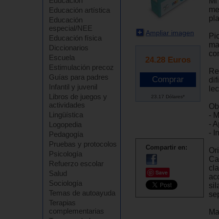
Educación
Mi
me
Educación artística
pl
Educación
especial/NEE
Ampliar imagen
Pi
Educación física
may
Diccionarios
co
Escuela
24.28
Euros
Estimulación precoz
Re
Guías para padres
di
Infantil y juvenil
lec
Libros de juegos y
23.17 Dólares*
actividades
Ob
Lingüística
- 
- 
Logopedia
- I
Pedagogía
Pruebas y protocolos
Compartir en:
Or
Psicología
Ca
Refuerzo escolar
cla
Save
Salud
ac
Sociología
sil
Temas de autoayuda
se
Terapias
complementarias
Mat