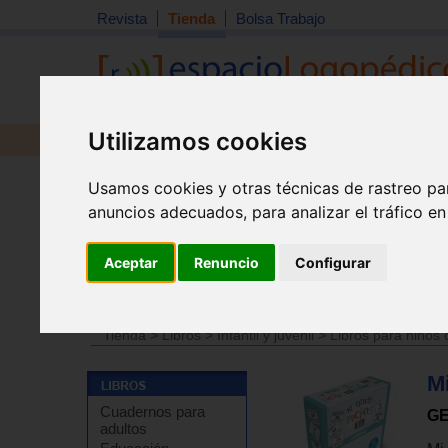
Revista
Tienda
Bolsa Trabajo
Utilizamos cookies
Revista
Libros
Material
Juguetes
Usamos cookies y otras técnicas de rastreo pa
anuncios adecuados, para analizar el tráfico e
Aceptar
Renuncio
Configurar
Tienda
>
Material didáctico y de estimulación
>
Materia
Tienda
>
Libros
>
Infantil y juvenil
>
Libros para niños 
M
Cuadernos para
G
adultos