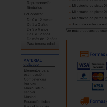
Representación
Mi estuche de pictos X
Simbólico
Mi estuche de pictos X
Por edades:
Mi estuche de pictos 
De 0 a 12 meses
Juego de cartas de est
De 1 a 3 años
De 3 a 6 años
Ver más productos de este
De 6 a 12 años
De más de 12 años
Para tercera edad
MATERIAL
didáctico
Elementos para
estimulación
Competencias
básicas
Manipulativo -
escolar
Musical
Educación física
Para el lenguaje