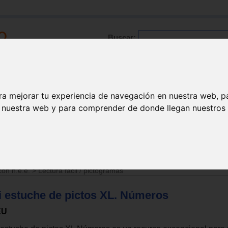
Buscar:
Formación
Directorio
Trabajo
Registro
ra mejorar tu experiencia de navegación en nuestra web, p
n nuestra web y para comprender de donde llegan nuestros v
l para el lenguaje
con n.e.e.
>
Lectura fácil / pictogramas
i estuche de pictos XL. Números
EU