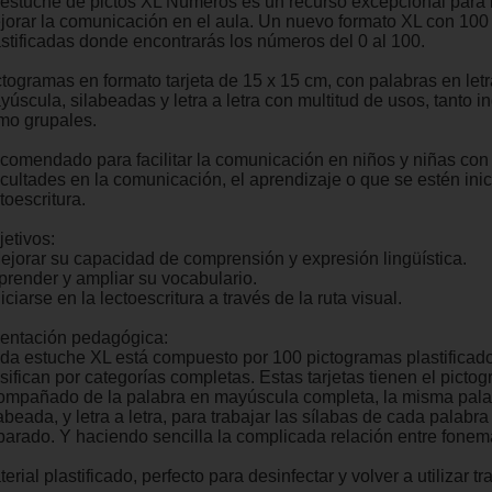
 estuche de pictos XL Números es un recurso excepcional para 
jorar la comunicación en el aula. Un nuevo formato XL con 100 
astificadas donde encontrarás los números del 0 al 100.
ctogramas en formato tarjeta de 15 x 15 cm, con palabras en letr
úscula, silabeadas y letra a letra con multitud de usos, tanto i
mo grupales.
comendado para facilitar la comunicación en niños y niñas con
ficultades en la comunicación, el aprendizaje o que se estén ini
toescritura.
jetivos:
Mejorar su capacidad de comprensión y expresión lingüística.
Aprender y ampliar su vocabulario.
niciarse en la lectoescritura a través de la ruta visual.
ientación pedagógica:
da estuche XL está compuesto por 100 pictogramas plastificad
sifican por categorías completas. Estas tarjetas tienen el picto
ompañado de la palabra en mayúscula completa, la misma pala
abeada, y letra a letra, para trabajar las sílabas de cada palabra
parado. Y haciendo sencilla la complicada relación entre fone
erial plastificado, perfecto para desinfectar y volver a utilizar t