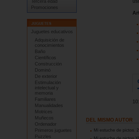
us
Tercera edad
Promociones
Ar
Juguetes educativos
Adquisición de
conocimientos
Baño
Científicos
Construcción
Dominó
De exterior
Estimulación
intelectual y
memoria
Familiares
10
Manualidades
Motrices
Muñecos
DEL MISMO AUTOR
Ordenador
Mi estuche de pictos. 2
Primeros juguetes
Puzzles
Mi estuche de pictos X