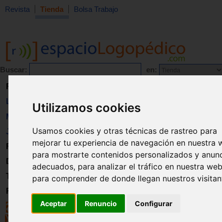
Revista
Tienda
Bolsa Trabajo
Buscar:
en:
Revista
Libros
Utilizamos cookies
Material
Usamos cookies y otras técnicas de rastreo para
Juguetes
mejorar tu experiencia de navegación en nuestra 
Formación
para mostrarte contenidos personalizados y anun
Directorio
adecuados, para analizar el tráfico en nuestra web
Trabajo
para comprender de donde llegan nuestros visitan
Registro
Aceptar
Renuncio
Configurar