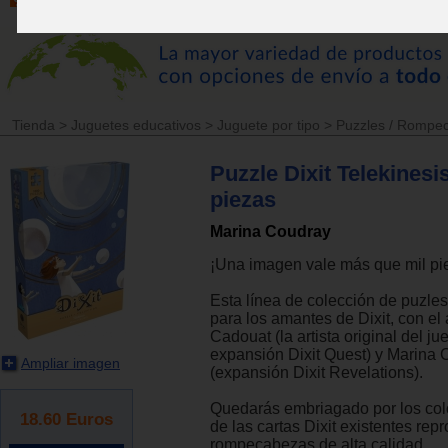
Tienda
>
Juguetes educativos
>
Juguete por tipo
>
Puzzles / Rompe
Puzzle Dixit Telekinesi
piezas
Marina Coudray
¡Una imagen vale más que mil pi
Esta línea de colección de puzles
para los amantes de Dixit, con el 
Cadouat (la artista original del ju
expansión Dixit Quest) y Marina
Ampliar imagen
(expansión Dixit Revelations).
Quedarás embriagado por los col
18.60
Euros
de las cartas Dixit existentes rep
rompecabezas de alta calidad.