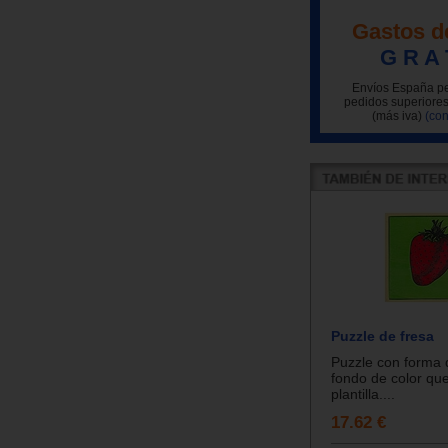
Gastos d
G R A 
Envíos España pe
pedidos superiores
(más iva)
(con
Puzzle de fresa
Puzzle con forma 
fondo de color que
plantilla....
17.62 €