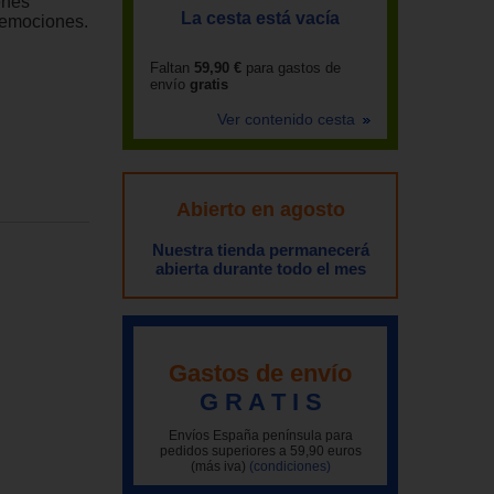
enes
La cesta está vacía
 emociones.
Faltan
59,90 €
para gastos de
envío
gratis
Ver contenido cesta
Abierto en agosto
Nuestra tienda permanecerá
abierta durante todo el mes
Gastos de envío
G R A T I S
Envíos España península para
pedidos superiores a 59,90 euros
(más iva)
(condiciones)