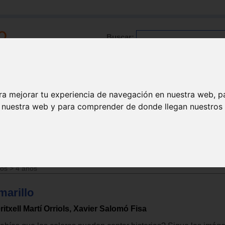
Buscar:
Formación
Directorio
Trabajo
Registro
ra mejorar tu experiencia de navegación en nuestra web, p
n nuestra web y para comprender de donde llegan nuestros v
ños
>
3 años
ños
>
4 años
marillo
ritxell Martí Orriols, Xavier Salomó Fisa