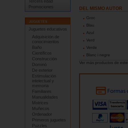
Tercera edad
Promociones
DEL MISMO AUTOR
Groc
Blau
Juguetes educativos
Azul
Adquisición de
Verd
conocimientos
Baño
Verde
Científicos
Blanc i negre
Construcción
Ver más productos de este
Dominó
De exterior
Estimulación
intelectual y
memoria
Familiares
Manualidades
Motrices
Muñecos
Ordenador
Primeros juguetes
Puzzles