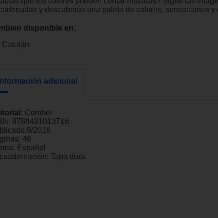
abías que los colores pueden contar historias? Sigue las imág
cadenadas y descubrirás una paleta de colores, sensaciones y
mbien disponible en:
Catalán
Información adicional
itorial:
Combel
BN:
9788491013716
blicado:
9/2018
ginas:
46
ioma:
Español
cuadernación:
Tapa dura