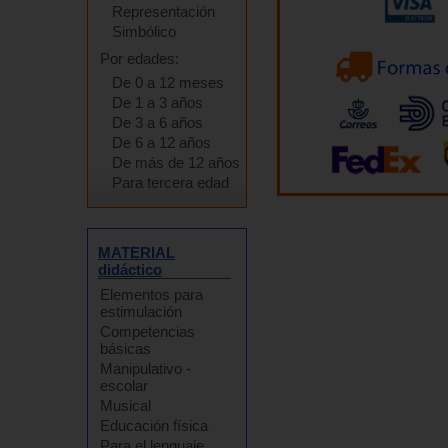
Representación
Simbólico
Por edades:
De 0 a 12 meses
De 1 a 3 años
De 3 a 6 años
De 6 a 12 años
De más de 12 años
Para tercera edad
MATERIAL
didáctico
Elementos para
estimulación
Competencias
básicas
Manipulativo -
escolar
Musical
Educación física
Para el lenguaje