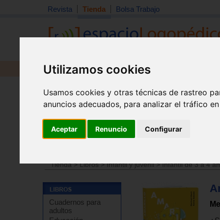
Revista
Tienda
Bolsa Trabajo
Utilizamos cookies
Revista
Libros
Material
Juguetes
Usamos cookies y otras técnicas de rastreo pa
anuncios adecuados, para analizar el tráfico e
Aceptar
Renuncio
Configurar
Tienda
>
Libros
>
Infantil y juvenil
>
Infantil de 3 a 4 a
Tienda
>
Libros
>
Infantil y juvenil
>
Infantil de 3 a 4 a
A
Cuadernos para
Me
adultos