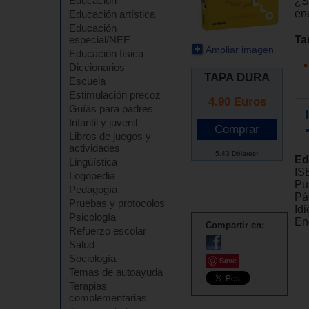
Educación
¿S
en
Educación artística
Educación
Ta
especial/NEE
Ampliar imagen
Educación física
Diccionarios
TAPA DURA
Escuela
Estimulación precoz
4.90
Euros
Guías para padres
Infantil y juvenil
Libros de juegos y
actividades
5.43 Dólares*
Ed
Lingüística
IS
Logopedia
Pu
Pedagogía
Pá
Pruebas y protocolos
Id
Psicología
En
Compartir en:
Refuerzo escolar
Salud
Sociología
Save
Temas de autoayuda
Terapias
complementarias