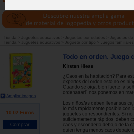
Tienda
>
Juguetes educativos
>
Juguetes por edades
>
Juguetes de
Tienda
>
Juguetes educativos
>
Juguete por tipo
>
Juegos familiares
Todo en orden. Juego d
Kirsten Hiese
¿Caos en la habitación? Para est
expertos del orden esto no es ni
Cuando se oiga bien fuerte la señ
ordenaaar!" nos ponemos en mar
Ampliar imagen
Los niños/as deben llenar sus ca
lo más rápidamente posible con l
10.02
Euros
juguetes correspondientes. Si no 
suficientemente rápidos, deben c
caos y esconderla debajo de la 
quien tenga menos caos debajo d