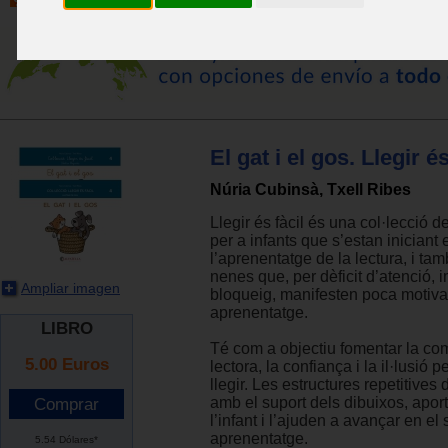
El gat i el gos. Llegir és
Núria Cubinsà, Txell Ribes
Llegir és fàcil és una col·lecció de
per a infants que s’estan iniciant 
l’aprenentatge de la lectura, i tam
nenes que, per dèficit d’atenció,
Ampliar imagen
bloqueig, manifesten poca motiva
aprenentatge.
LIBRO
Té com a objectiu fomentar la co
5.00
Euros
lectora, la confiança i la il·lusió 
llegir. Les estructures repetitives 
amb el suport dels dibuixos, apor
l’infant i l’ajuden a avançar en el
aprenentatge.
5.54 Dólares*