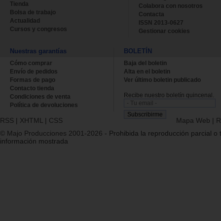
Tienda
Colabora con nosotros
Bolsa de trabajo
Contacta
Actualidad
ISSN 2013-0627
Cursos y congresos
Gestionar cookies
Nuestras garantías
BOLETÍN
Cómo comprar
Baja del boletin
Envío de pedidos
Alta en el boletin
Formas de pago
Ver último boletin publicado
Contacto tienda
Recibe nuestro boletín quincenal.
Condiciones de venta
Política de devoluciones
RSS
|
XHTML
|
CSS
Mapa Web
|
R
© Majo Producciones 2001-2026
- Prohibida la reproducción parcial o t
información mostrada