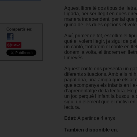
Aquest llibre té dos tipus de lletra,
lligada, per ser llegit en dues dir
manera independent, per tal que 
quina de les dues opcions el volem
Compartir en:
Així, primer de tot, escollim el tip
què el volem llegir, ja sigui de pal
Save
un cantó, trobarem el conte en lletr
donem la volta, el tindrem en lletr
l’inrevés.
Aquest conte ens presenta un gat
diferents situacions. Amb ells hi 
papallona, una amiga que els ac
que acompanya els infants en l’e
d’aprenentatge de la lectura. H
un joc perquè l’infant la busqui a
sigui un element que el motivi en 
lectura.
Edat:
A partir de 4 anys
Tambien disponible en: