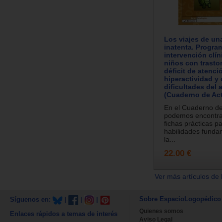
Los viajes de un
inatenta. Progra
intervención clín
niños con trasto
déficit de atenci
hiperactividad y 
dificultades del 
(Cuaderno de Act
En el Cuaderno de
podemos encontra
fichas prácticas pa
habilidades funda
la...
22.00 €
Ver más artículos de 
Sobre EspacioLogopédico
Síguenos en:
|
|
|
Quienes somos
Enlaces rápidos a temas de interés
Aviso Legal