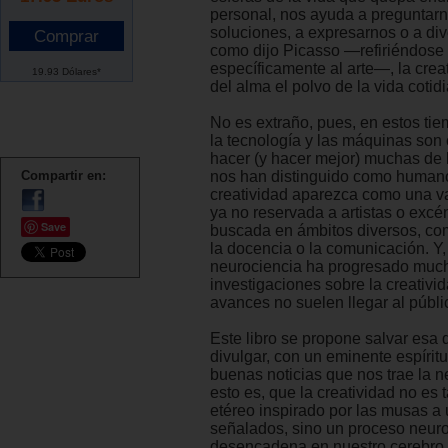
personal, nos ayuda a preguntarn
soluciones, a expresarnos o a dive
como dijo Picasso —refiriéndose
específicamente al arte—, la crea
19.93 Dólares*
del alma el polvo de la vida cotid
No es extraño, pues, en estos ti
la tecnología y las máquinas son
hacer (y hacer mejor) muchas de 
Compartir en:
nos han distinguido como humano
creatividad aparezca como una va
ya no reservada a artistas o excén
Save
buscada en ámbitos diversos, co
la docencia o la comunicación. Y, 
neurociencia ha progresado muc
investigaciones sobre la creativ
avances no suelen llegar al públi
Este libro se propone salvar esa 
divulgar, con un eminente espíritu
buenas noticias que nos trae la n
esto es, que la creatividad no es 
etéreo inspirado por las musas a
señalados, sino un proceso neur
desencadena en nuestro cerebro 