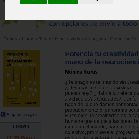
Tienda
>
Libros
>
Temas de autoayuda
>
Autoayuda - Organización
Potencia tu creatividad
mano de la neurocienc
Mónica Kurtis
¿Te imaginas un mundo sin creat
¿Llevarías, o siquiera existiría, l
puesto hoy? ¿Habría luz eléctrica
¿Vehículos? ¿Ciudades?... Difíci
nada de lo que damos por sentad
probablemente el panorama sería 
Ampliar imagen
Pues bien, la creatividad es la c
humana que da pie a las ideas br
LIBRO
cambian el mundo, para mejor y a 
colectivo, promueve el progreso d
17.95
Euros
esferas de la vida que quepa enum