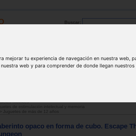
Buscar:
Formación
Directorio
Trabajo
Registro
ra mejorar tu experiencia de navegación en nuestra web, p
n nuestra web y para comprender de donde llegan nuestros v
>
Juguetes de 6 a 12 años
uetes motrices
uetes de estimulación intelectual y memoria
>
Juguetes de más de 12 años
aberinto opaco en forma de cubo. Escape T
ungeon