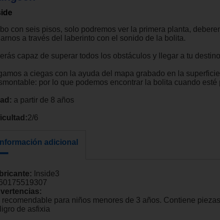
side
bo con seis pisos, solo podremos ver la primera planta, deber
arnos a través del laberinto con el sonido de la bolita.
erás capaz de superar todos los obstáculos y llegar a tu destin
gamos a ciegas con la ayuda del mapa grabado en la superficie
smontable: por lo que podemos encontrar la bolita cuando esté 
ad:
a partir de 8 años
icultad:
2/6
Información adicional
bricante:
Inside3
60175519307
vertencias:
 recomendable para niños menores de 3 años. Contiene pieza
igro de asfixia