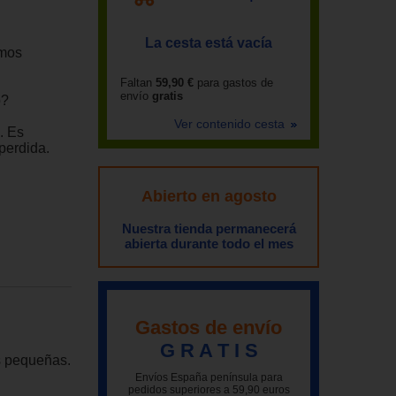
La cesta está vacía
emos
Faltan
59,90 €
para gastos de
envío
gratis
o?
Ver contenido cesta
. Es
perdida.
Abierto en agosto
Nuestra tienda permanecerá
abierta durante todo el mes
Gastos de envío
G R A T I S
s pequeñas.
Envíos España península para
pedidos superiores a 59,90 euros