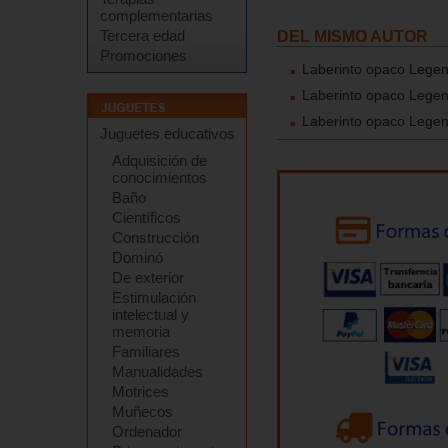
complementarias
Tercera edad
DEL MISMO AUTOR
Promociones
Laberinto opaco Legen
Laberinto opaco Legen
Laberinto opaco Legen
Juguetes educativos
Adquisición de
conocimientos
Baño
Científicos
Construcción
Dominó
De exterior
Estimulación
intelectual y
memoria
Familiares
Manualidades
Motrices
Muñecos
Ordenador