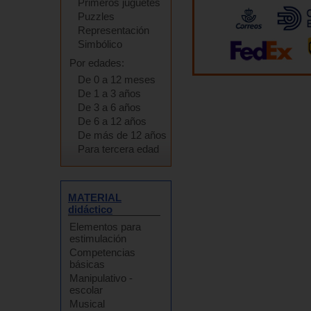
Primeros juguetes
Puzzles
Representación
Simbólico
Por edades:
De 0 a 12 meses
De 1 a 3 años
De 3 a 6 años
De 6 a 12 años
De más de 12 años
Para tercera edad
MATERIAL
didáctico
Elementos para
estimulación
Competencias
básicas
Manipulativo -
escolar
Musical