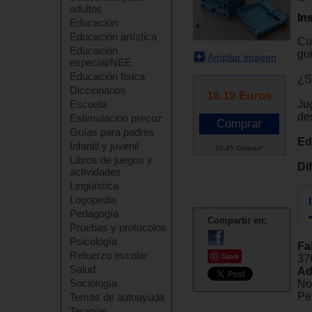
adultos
In
Educación
Educación artística
Cu
Educación
gui
Ampliar imagen
especial/NEE
Educación física
¿S
Diccionarios
16.19
Euros
Ju
Escuela
de
Estimulación precoz
Guías para padres
Ed
Infantil y juvenil
15.45 Dólares*
Libros de juegos y
Dif
actividades
Lingüística
Logopedia
Pedagogía
Compartir en:
Pruebas y protocolos
Psicología
Fa
Refuerzo escolar
Save
37
Salud
Ad
Sociología
No
Pel
Temas de autoayuda
Terapias