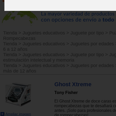
Tienda
>
Juguetes educativos
>
Juguete por tipo
>
Puz
Rompecabezas
Tienda
>
Juguetes educativos
>
Juguetes por edades
6 a 12 años
Tienda
>
Juguetes educativos
>
Juguete por tipo
>
Ju
estimulación intelectual y memoria
Tienda
>
Juguetes educativos
>
Juguetes por edades
más de 12 años
Ghost Xtreme
Tony Fisher
El Ghost Xtreme de doce caras e
rompecabezas que te desafiará 
antes. ¡Solo para profesionales d
Ampliar imagen
de rompecabezas!