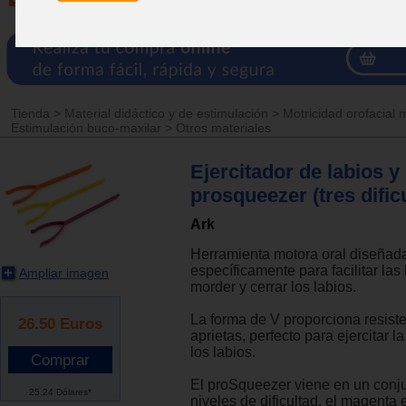
Tienda
>
Material didáctico y de estimulación
>
Motricidad orofacial 
Estimulación buco-maxilar
>
Otros materiales
Ejercitador de labios 
prosqueezer (tres dific
Ark
Herramienta motora oral diseñad
específicamente para facilitar las
Ampliar imagen
morder y cerrar los labios.
La forma de V proporciona resist
26.50
Euros
aprietas, perfecto para ejercitar l
los labios.
El proSqueezer viene en un conju
25.24 Dólares*
niveles de dificultad, el magenta 