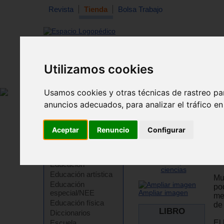
Revista
Tienda
Bolsa Trabajo
Utilizamos cookies
Revista
Libros
Material
Juguetes
Usamos cookies y otras técnicas de rastreo pa
anuncios adecuados, para analizar el tráfico e
Tienda
>
Libros
>
Pedagogía
>
Ciencia
Aceptar
Renuncio
Configurar
Mu
ac
Cuadernos para
adultos
Jo
Educación
Educación artística
Mu
Educación
po
especial/NEE
Ampliar imagen
me
Educación física
de
LIBRO
Diccionarios
El
Escuela