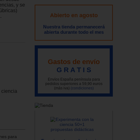
encias, y se
úbricas)
Abierto en agosto
.
Nuestra tienda permanecerá
abierta durante todo el mes
Gastos de envío
G R A T I S
Envíos España península para
pedidos superiores a 59,90 euros
(más iva)
(condiciones)
 ciencia
ones para