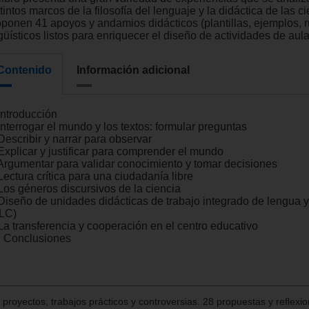
tintos marcos de la filosofía del lenguaje y la didáctica de las ci
oponen 41 apoyos y andamios didácticos (plantillas, ejemplos, r
güísticos listos para enriquecer el diseño de actividades de aula
Contenido
Información adicional
Introducción
Interrogar el mundo y los textos: formular preguntas
Describir y narrar para observar
 Explicar y justificar para comprender el mundo
 Argumentar para validar conocimiento y tomar decisiones
Lectura crítica para una ciudadanía libre
 Los géneros discursivos de la ciencia
 Diseño de unidades didácticas de trabajo integrado de lengua y
ILC)
 La transferencia y cooperación en el centro educativo
. Conclusiones
proyectos, trabajos prácticos y controversias. 28 propuestas y reflexi