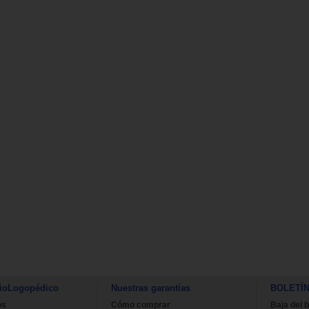
ioLogopédico
Nuestras garantías
BOLETÍ
os
Cómo comprar
Baja del b