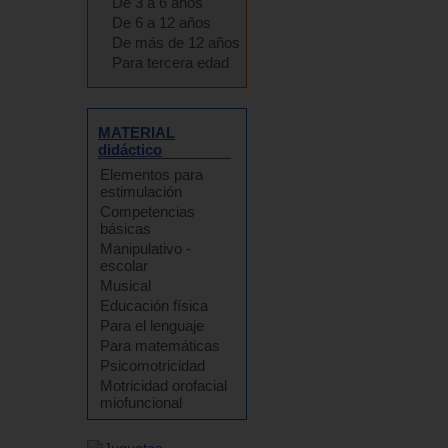
De 3 a 6 años
De 6 a 12 años
De más de 12 años
Para tercera edad
MATERIAL
didáctico
Elementos para
estimulación
Competencias
básicas
Manipulativo -
escolar
Musical
Educación física
Para el lenguaje
Para matemáticas
Psicomotricidad
Motricidad orofacial
miofuncional