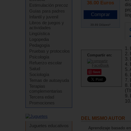
36.00
Euros
dis
Estimulación precoz
pr
Guías para padres
lin
Infantil y juvenil
Libros de juegos y
39.89 Dólares*
actividades
Lingüística
Logopedia
Pedagogía
1. 
Pruebas y protocolos
2. 
Compartir en:
Psicología
3. 
Refuerzo escolar
4.
Salud
5.
Save
Sociología
6. 
7.
Temas de autoayuda
8.
Terapias
(T
complementarias
9.
Tercera edad
10
Promociones
DEL MISMO AUTOR
Juguetes educativos
Aprendizaje basado en 