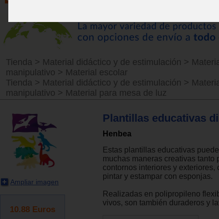
Tienda
>
Material didáctico y de estimulación
>
Materia
manipulativo
>
Material escolar
Tienda
>
Material didáctico y de estimulación
>
Materia
manipulativo
>
Material para mesa de luz
Plantillas educativas d
Henbea
Estas plantillas educativas puede
muchas maneras creativas tanto p
contornos interiores y exteriores
pintar y estampar con esponjas.
Ampliar imagen
Realizadas en polipropileno flexi
vivos, son también duraderos y la
10.88
Euros