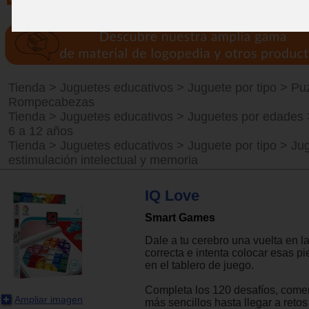
Tienda
>
Juguetes educativos
>
Juguete por tipo
>
Puz
Rompecabezas
Tienda
>
Juguetes educativos
>
Juguetes por edades
6 a 12 años
Tienda
>
Juguetes educativos
>
Juguete por tipo
>
Ju
estimulación intelectual y memoria
IQ Love
Smart Games
Dale a tu cerebro una vuelta en la
correcta e intenta colocar esas p
en el tablero de juego.
Completa los 120 desafíos, come
Ampliar imagen
más sencillos hasta llegar a retos