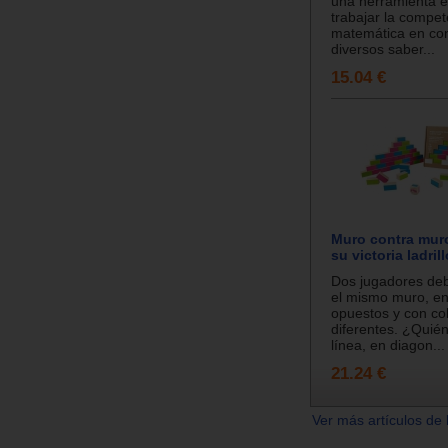
una herramienta e
trabajar la compet
matemática en con
diversos saber...
15.04 €
Muro contra mur
su victoria ladrill
Dos jugadores deb
el mismo muro, en
opuestos y con co
diferentes. ¿Quié
línea, en diagon...
21.24 €
Ver más artículos de 