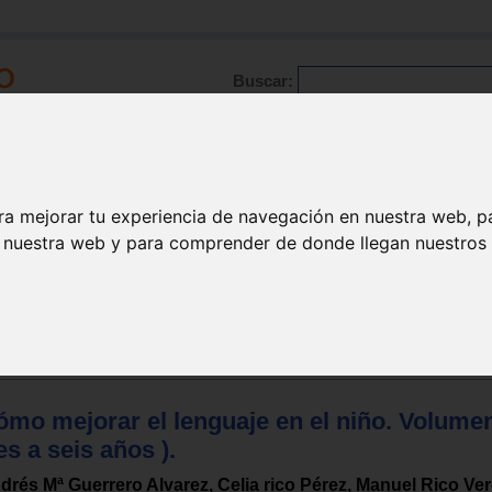
Buscar:
Formación
Directorio
Trabajo
Registro
ra mejorar tu experiencia de navegación en nuestra web, p
n nuestra web y para comprender de donde llegan nuestros v
 niño
mo mejorar el lenguaje en el niño. Volumen 
es a seis años ).
drés Mª Guerrero Alvarez, Celia rico Pérez, Manuel Rico Ver