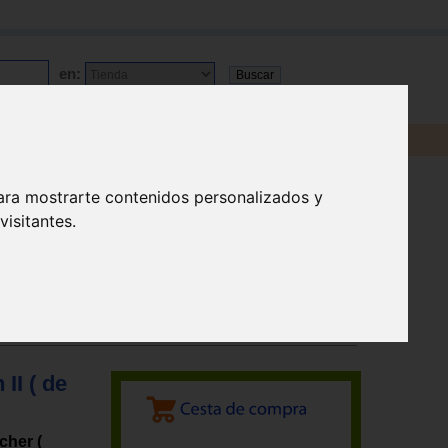
en:
ara mostrarte contenidos personalizados y
isitantes.
II ( de
cher (