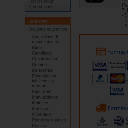
Tercera edad
Pa
Promociones
7.
- 
- B
- 
Juguetes educativos
Adquisición de
conocimientos
Baño
Científicos
Construcción
Dominó
De exterior
Estimulación
intelectual y
memoria
Familiares
Manualidades
Motrices
Muñecos
Ordenador
Primeros juguetes
Puzzles