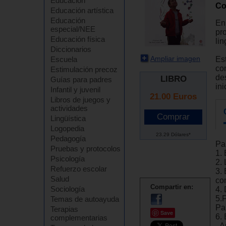
Educación
Co
Educación artística
Educación
En 
especial/NEE
pr
Educación física
lin
Diccionarios
Ampliar imagen
Est
Escuela
com
Estimulación precoz
des
LIBRO
Guías para padres
ini
Infantil y juvenil
21.00
Euros
Libros de juegos y
actividades
Lingüística
Logopedia
23.29 Dólares*
Pedagogía
Pa
Pruebas y protocolos
1. 
Psicología
2.
Refuerzo escolar
3.
Salud
co
Compartir en:
Sociología
4. 
5.F
Temas de autoayuda
Pa
Terapias
Save
6. 
complementarias
- 