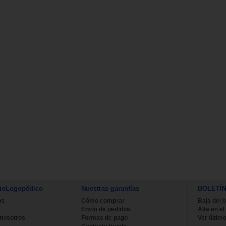
ioLogopédico
Nuestras garantías
BOLETÍ
os
Cómo comprar
Baja del b
Envío de pedidos
Alta en el
 nosotros
Formas de pago
Ver último