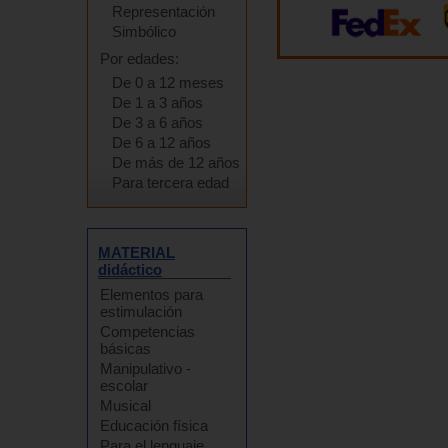
Representación
Simbólico
Por edades:
De 0 a 12 meses
De 1 a 3 años
De 3 a 6 años
De 6 a 12 años
De más de 12 años
Para tercera edad
MATERIAL
didáctico
Elementos para
estimulación
Competencias
básicas
Manipulativo -
escolar
Musical
Educación física
Para el lenguaje