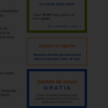
La cesta está vacía
actividades,
Faltan
59,90 €
para gastos de
des
envío
gratis
Ver contenido cesta
to en
o a la
, con una
Abierto en agosto
Nuestra tienda permanecerá
abierta durante todo el mes
os cuatro.
Gastos de envío
y
G R A T I S
l lenguaje.
Rivenc.
Envíos España península para
pedidos superiores a 59,90 euros
(más iva)
(condiciones)