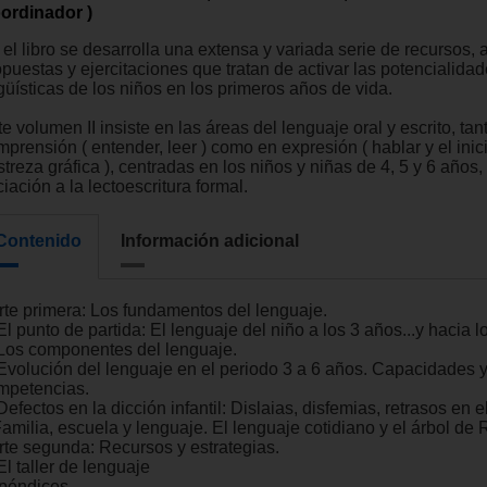
ordinador )
el libro se desarrolla una extensa y variada serie de recursos, 
opuestas y ejercitaciones que tratan de activar las potencialida
güísticas de los niños en los primeros años de vida.
e volumen II insiste en las áreas del lenguaje oral y escrito, tan
prensión ( entender, leer ) como en expresión ( hablar y el inici
treza gráfica ), centradas en los niños y niñas de 4, 5 y 6 años
ciación a la lectoescritura formal.
Contenido
Información adicional
rte primera: Los fundamentos del lenguaje.
El punto de partida: El lenguaje del niño a los 3 años...y hacia l
 Los componentes del lenguaje.
 Evolución del lenguaje en el periodo 3 a 6 años. Capacidades 
mpetencias.
Defectos en la dicción infantil: Dislaias, disfemias, retrasos en e
amilia, escuela y lenguaje. El lenguaje cotidiano y el árbol de 
rte segunda: Recursos y estrategias.
El taller de lenguaje
Apéndices