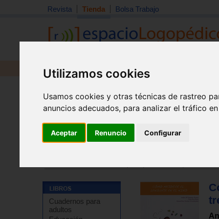
Revista
Tienda
Bolsa Trabajo
Revista
Libros
Material
Juguetes
Utilizamos cookies
Usamos cookies y otras técnicas de rastreo pa
anuncios adecuados, para analizar el tráfico e
Aceptar
Renuncio
Configurar
Tienda
>
Libros
>
Estimulación precoz
>
Desarrollo del
Tienda
>
Libros
>
Guías para padres
>
Etapa escolar
Có
tr
Cuadernos para
adultos
An