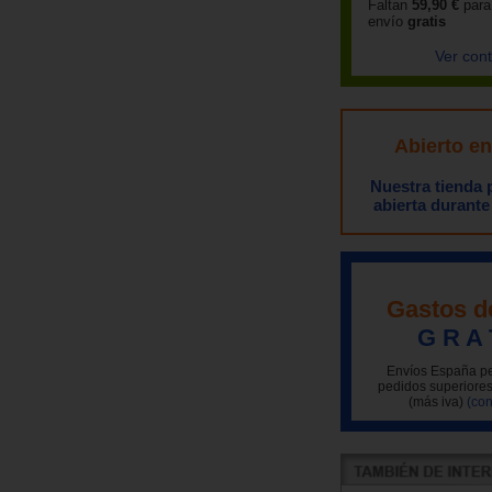
Faltan
59,90 €
para
envío
gratis
Ver con
Abierto e
Nuestra tienda
abierta durante
Gastos d
G R A 
Envíos España pe
pedidos superiores
(más iva)
(con