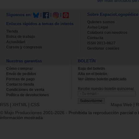
Ver más artículos de 
Sobre EspacioLogopédico
Síguenos en:
|
|
|
Quienes somos
Enlaces rápidos a temas de interés
Aviso Legal
Tienda
Colabora con nosotros
Bolsa de trabajo
Contacta
Actualidad
ISSN 2013-0627
Cursos y congresos
Gestionar cookies
Nuestras garantías
BOLETÍN
Cómo comprar
Baja del boletin
Envío de pedidos
Alta en el boletin
Formas de pago
Ver último boletin publicado
Contacto tienda
Recibe nuestro boletín quincenal.
Condiciones de venta
Política de devoluciones
RSS
|
XHTML
|
CSS
Mapa Web
|
R
© Majo Producciones 2001-2026
- Prohibida la reproducción parcial o t
información mostrada