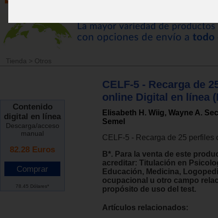
Tienda
>
Otros
CELF-5 - Recarga de 25
online Digital en línea (
Contenido
Elisabeth H. Wiig, Wayne A. Se
digital en línea
Semel
Descarga/acceso
manual
CELF-5 - Recarga de 25 perfiles 
82.28
Euros
B*. Para la venta de este produ
acreditar: Titulación en Psicolo
Educación, Medicina, Logopedi
ocupacional u otro campo rela
78.45 Dólares*
propósito de uso del test.
Artículos relacionados: