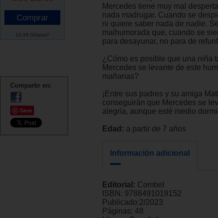
Mercedes tiene muy mal despertar
nada madrugar. Cuando se despie
ni quiere saber nada de nadie. Se
malhumorada que, cuando se sie
10.99 Dólares*
para desayunar, no para de refunf
¿Cómo es posible que una niña 
Mercedes se levante de este humo
mañanas?
Compartir en:
¡Entre sus padres y su amiga Mati
conseguirán que Mercedes se le
Save
alegría, aunque esté medio dormi
Edad:
a partir de 7 años
Información adicional
Editorial:
Combel
ISBN:
9788491019152
Publicado:
2/2023
Páginas:
48