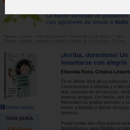
Tienda
>
Libros
>
Infantil y juvenil
>
Infantil de 5 a 8 años
>
7 años
Tienda
>
Libros
>
Infantil y juvenil
>
Infantil de 5 a 8 años
>
8 años
¡Arriba, dormilona! Un 
levantarse con alegría
Elisenda Roca, Cristina Losant
En el último libro de la colección
conoceremos a Matilda y a Merce
que, además de ser vecinas, tam
buenas amigas. De hecho, son t
Mercedes ha pedido permiso a su
Ampliar imagen
invitar a Matilda a dormir en casa 
semana.
TAPA DURA
Pasar juntas dos días parece una
9.90
Euros
divertidísima, pero Matilda no sa