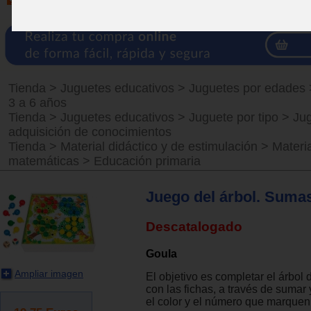
Tienda
>
Juguetes educativos
>
Juguetes por edades
3 a 6 años
Tienda
>
Juguetes educativos
>
Juguete por tipo
>
Ju
adquisición de conocimientos
Tienda
>
Material didáctico y de estimulación
>
Materi
matemáticas
>
Educación primaria
Juego del árbol. Sumas
Descatalogado
Goula
Ampliar imagen
El objetivo es completar el árbol
con las fichas, a través de sumar 
el color y el número que marquen