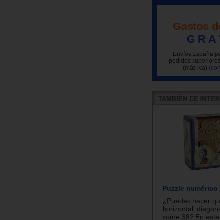
Gastos d
G R A 
Envíos España pe
pedidos superiores
(más iva)
(con
Puzzle numérico 
¿Puedes hacer que
horizontal, diagona
sume 38? En este