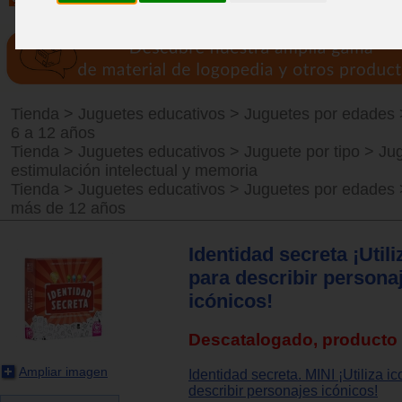
Tienda
>
Juguetes educativos
>
Juguetes por edades
6 a 12 años
Tienda
>
Juguetes educativos
>
Juguete por tipo
>
Ju
estimulación intelectual y memoria
Tienda
>
Juguetes educativos
>
Juguetes por edades
más de 12 años
Identidad secreta ¡Util
para describir persona
icónicos!
Descatalogado, producto 
Ampliar imagen
Identidad secreta. MINI ¡Utiliza i
describir personajes icónicos!