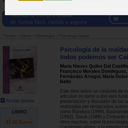
Tienda
>
Libros
>
Psicología
>
Psicologia social
Psicología de la mald
todos podemos ser Ca
María Nieves Quiles Del Castill
Francisco Morales Domínguez,
Fernández Arregui, María Dolo
Bello
Este libro reúne un conjunto de t
articulan en torno a dos ejes fun
Ampliar imagen
presentación y discusión de las 
realizadas por destacados autore
LIBRO
como Bandura (1999), Baumeister
(1992), Staub (1989) y Zimbardo (
31.50
Euros
otros muchos, sobre la psicología
cuestiones afines, y la introducc