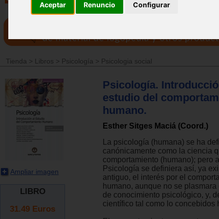
Aceptar
Renuncio
Configurar
Tienda
>
Libros
>
Psicología
>
Psicologia social
Psicología. Introducció
estudio del comportam
humano.
Esther Sitges Maciá (Coord.)
La psicología (humana) se ha def
canónicamente como la ciencia q
comportamiento (humano); pero a
Psicología se definiera así, ya ex
Ampliar imagen
antiguo, el interés por el compor
humano, aunque no se plasmara 
LIBRO
de conocimiento psicológico, y, 
científico tal como lo concebidos 
31.49
Euros