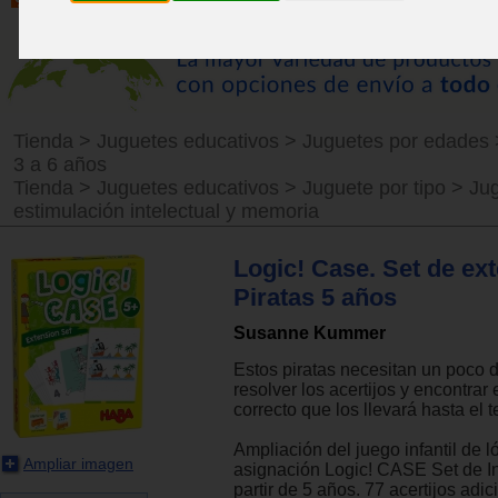
Tienda
>
Juguetes educativos
>
Juguetes por edades
3 a 6 años
Tienda
>
Juguetes educativos
>
Juguete por tipo
>
Ju
estimulación intelectual y memoria
Logic! Case. Set de ex
Piratas 5 años
Susanne Kummer
Estos piratas necesitan un poco 
resolver los acertijos y encontrar
correcto que los llevará hasta el t
Ampliación del juego infantil de l
Ampliar imagen
asignación Logic! CASE Set de In
partir de 5 años. 77 acertijos adic