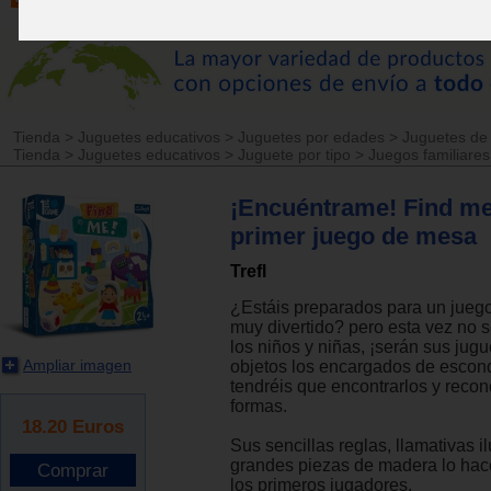
Tienda
>
Juguetes educativos
>
Juguetes por edades
>
Juguetes de
Tienda
>
Juguetes educativos
>
Juguete por tipo
>
Juegos familiares
¡Encuéntrame! Find me
primer juego de mesa
Trefl
¿Estáis preparados para un jueg
muy divertido? pero esta vez no 
los niños y niñas, ¡serán sus jugu
Ampliar imagen
objetos los encargados de escon
tendréis que encontrarlos y reco
formas.
18.20
Euros
Sus sencillas reglas, llamativas i
grandes piezas de madera lo hac
los primeros jugadores.