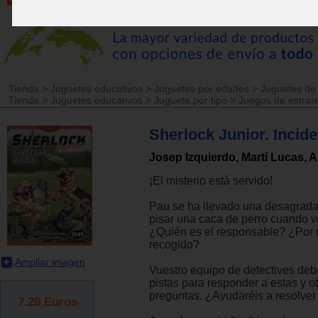
Tienda
>
Juguetes educativos
>
Juguetes por edades
>
Juguetes de
Tienda
>
Juguetes educativos
>
Juguete por tipo
>
Juegos de estrat
Sherlock Junior. Incid
Josep Izquierdo, Martí Lucas, 
¡El misterio está servido!
Pau se ha llevado una desagrada
pisar una caca de perro cuando v
¿Quién es el responsable? ¿Por 
recogido?
Ampliar imagen
Vuestro equipo de detectives debe
pistas para responder a estas y 
preguntas. ¿Ayudaréis a resolver 
7.28
Euros