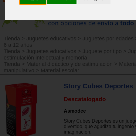
Tienda
>
Juguetes educativos
>
Juguetes por edades
6 a 12 años
Tienda
>
Juguetes educativos
>
Juguete por tipo
>
Ju
estimulación intelectual y memoria
Tienda
>
Material didáctico y de estimulación
>
Materia
manipulativo
>
Material escolar
Story Cubes Deportes
Descatalogado
Asmodee
Story Cubes Deportes es un jue
divertido, que agudiza tu ingenio y
imaginación.