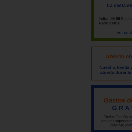
La cesta es
Faltan
59,90 €
para
envío
gratis
Ver con
Abierto e
Nuestra tienda
abierta durante
Gastos d
G R A 
Envíos España pe
pedidos superiores
(más iva)
(con