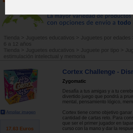
Tienda
>
Juguetes educativos
>
Juguetes por edades
6 a 12 años
Tienda
>
Juguetes educativos
>
Juguete por tipo
>
Ju
estimulación intelectual y memoria
Cortex Challenge - Dis
Zygomatic
Desafía a tus amigas y a tu cereb
divertido juego que pondrá a prue
mental, pensamiento lógico, memor
Ampliar imagen
Cortex tiene como objetivo ganar
cantidad de cartas reto. Para con
que ser el primer jugador en tapar
17.63
Euros
curso con la mano y dar la respue