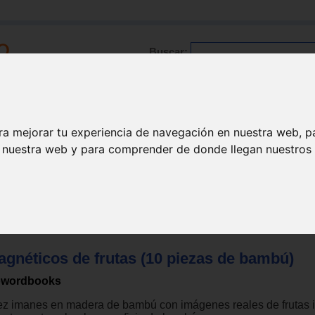
Buscar:
Formación
Directorio
Trabajo
Registro
ra mejorar tu experiencia de navegación en nuestra web, p
n nuestra web y para comprender de donde llegan nuestros v
l manipulativo
>
Material escolar
agnéticos de frutas (10 piezas de bambú)
wordbooks
ez imanes en madera de bambú con imágenes reales de frutas 