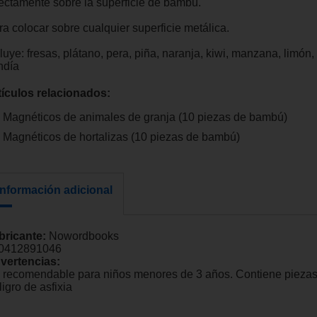
rectamente sobre la superficie de bambú.
ra colocar sobre cualquier superficie metálica.
luye: fresas, plátano, pera, piña, naranja, kiwi, manzana, limón,
ndía
tículos relacionados:
Magnéticos de animales de granja (10 piezas de bambú)
Magnéticos de hortalizas (10 piezas de bambú)
Información adicional
bricante:
Nowordbooks
0412891046
vertencias:
 recomendable para niños menores de 3 años. Contiene pieza
igro de asfixia