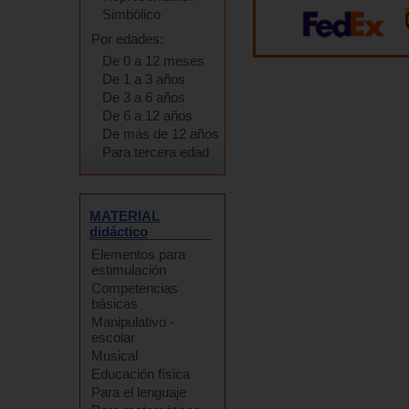
Simbólico
Por edades:
De 0 a 12 meses
De 1 a 3 años
De 3 a 6 años
De 6 a 12 años
De más de 12 años
Para tercera edad
MATERIAL
didáctico
Elementos para
estimulación
Competencias
básicas
Manipulativo -
escolar
Musical
Educación física
Para el lenguaje