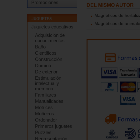
Promociones
DEL MISMO AUTOR
Magnéticos de hortali
Magnéticos de animale
Juguetes educativos
Adquisición de
conocimientos
Baño
Científicos
Construcción
Dominó
De exterior
Estimulación
intelectual y
memoria
Familiares
Manualidades
Motrices
Muñecos
Ordenador
Primeros juguetes
Puzzles
Representación