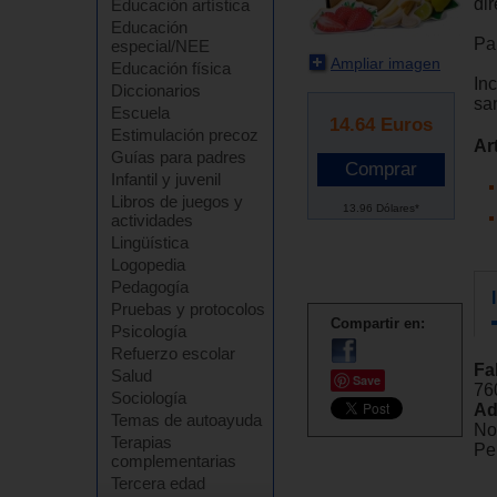
di
Educación artística
Educación
Pa
especial/NEE
Ampliar imagen
Educación física
Inc
Diccionarios
sa
Escuela
14.64
Euros
Estimulación precoz
Ar
Guías para padres
Infantil y juvenil
Libros de juegos y
13.96 Dólares*
actividades
Lingüística
Logopedia
Pedagogía
Pruebas y protocolos
Compartir en:
Psicología
Refuerzo escolar
Fa
Salud
Save
76
Sociología
Ad
Temas de autoayuda
No
Terapias
Pel
complementarias
Tercera edad