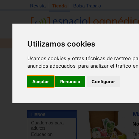
Revista
Tienda
Bolsa Trabajo
Utilizamos cookies
Revista
Libros
Material
Juguetes
Usamos cookies y otras técnicas de rastreo pa
anuncios adecuados, para analizar el tráfico e
Aceptar
Renuncio
Configurar
Tienda
>
Material didáctico y de estimulación
>
Materia
M
Cuadernos para
No
adultos
Educación
Di