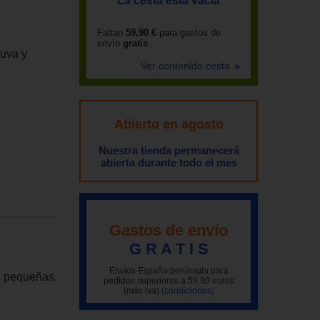
La cesta está vacía
Faltan
59,90 €
para gastos de
envío
gratis
 uva y
Ver contenido cesta
Abierto en agosto
Nuestra tienda permanecerá
abierta durante todo el mes
Gastos de envío
G R A T I S
Envíos España península para
s pequeñas.
pedidos superiores a 59,90 euros
(más iva)
(condiciones)