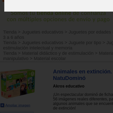
Tienda
>
Juguetes educativos
>
Juguetes por edades
3 a 6 años
Tienda
>
Juguetes educativos
>
Juguete por tipo
>
Ju
estimulación intelectual y memoria
Tienda
>
Material didáctico y de estimulación
>
Materia
manipulativo
>
Material escolar
Animales en extinción.
NatuDominó
Akros educativo
¡Un espectacular dominó de ficha
56 imágenes reales diferentes, p
algunos animales que se encuent
Ampliar imagen
de extinción!