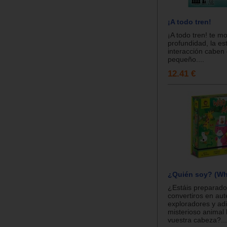
¡A todo tren!
¡A todo tren! te m
profundidad, la est
interacción caben
pequeño....
12.41 €
¿Quién soy? (Wh
¿Estáis preparado
convertiros en aut
exploradores y ad
misterioso animal
vuestra cabeza?...