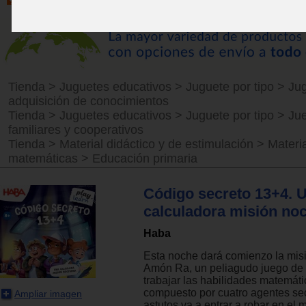
Tienda
>
Juguetes educativos
>
Juguete por tipo
>
Ju
adquisición de conocimientos
Tienda
>
Juguetes educativos
>
Juguete por tipo
>
Ju
familiares y cooperativos
Tienda
>
Material didáctico y de estimulación
>
Materi
matemáticas
>
Educación primaria
Código secreto 13+4. 
calculadora misión noc
Haba
Esta noche dará comienzo la mis
Amón Ra, un peliagudo juego de 
trabajar las habilidades matemáti
compuesto por cuatro agentes se
Ampliar imagen
astutos va a entrar a robar en e