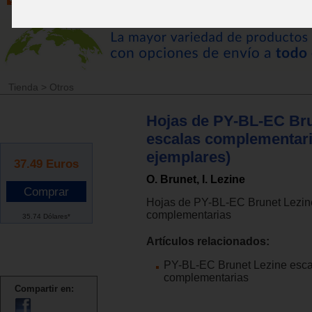
Tienda
>
Otros
Hojas de PY-BL-EC Bru
escalas complementari
ejemplares)
37.49
Euros
O. Brunet, I. Lezine
Hojas de PY-BL-EC Brunet Lezin
complementarias
35.74 Dólares*
Artículos relacionados:
PY-BL-EC Brunet Lezine esca
complementarias
Compartir en: