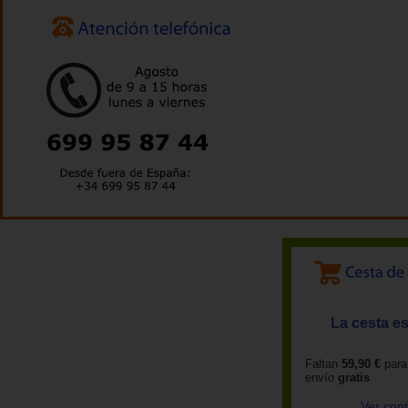
La cesta es
Faltan
59,90 €
para
envío
gratis
Ver con