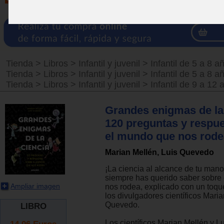
Tienda
>
Libros
>
Infantil y juvenil
>
Infantil de 5 a 8 a
Tienda
>
Libros
>
Infantil y juvenil
>
Infantil de 5 a 8 a
Tienda
>
Libros
>
Infantil y juvenil
>
Infantil de 9 a 12 
Grandes enigmas de la 
120 preguntas y respu
el mundo que nos rode
Marian Mellén, Luis Quevedo
¡La ciencia al alcance de tu mano
siempre has querido saber sobre
Ampliar imagen
nos rodea, explicado con un toqu
los divulgadores científicos Maria
Quevedo.
LIBRO
Los científicos Marian Mellén y 
14.96
Euros