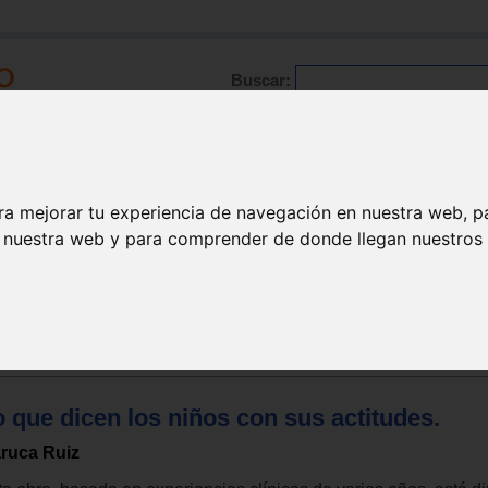
Buscar:
Formación
Directorio
Trabajo
Registro
ra mejorar tu experiencia de navegación en nuestra web, p
n nuestra web y para comprender de donde llegan nuestros v
o/adolescente
el desarrollo
 que dicen los niños con sus actitudes.
ruca Ruiz