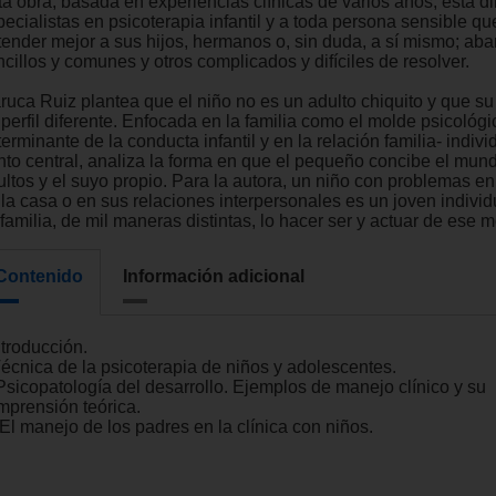
ta obra, basada en experiencias clínicas de varios años, está di
pecialistas en psicoterapia infantil y a toda persona sensible q
tender mejor a sus hijos, hermanos o, sin duda, a sí mismo; ab
cillos y comunes y otros complicados y difíciles de resolver.
ruca Ruiz plantea que el niño no es un adulto chiquito y que su 
perfil diferente. Enfocada en la familia como el molde psicológi
erminante de la conducta infantil y en la relación familia- indi
nto central, analiza la forma en que el pequeño concibe el mun
ultos y el suyo propio. Para la autora, un niño con problemas en
 la casa o en sus relaciones interpersonales es un joven indivi
familia, de mil maneras distintas, lo hacer ser y actuar de ese 
Contenido
Información adicional
ntroducción.
 Técnica de la psicoterapia de niños y adolescentes.
 Psicopatología del desarrollo. Ejemplos de manejo clínico y su
mprensión teórica.
. El manejo de los padres en la clínica con niños.