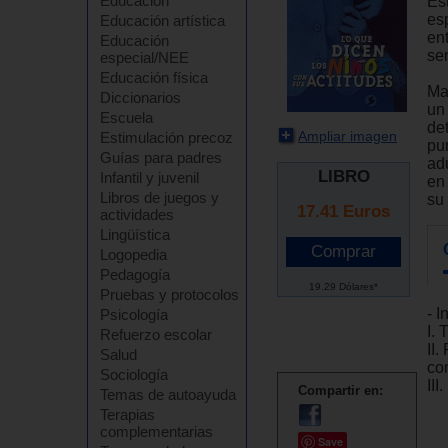
Educación
Es
es
Educación artística
en
Educación
sen
especial/NEE
Educación física
Ma
Diccionarios
un 
Escuela
det
Ampliar imagen
Estimulación precoz
pu
Guías para padres
ad
LIBRO
Infantil y juvenil
en
Libros de juegos y
su 
17.41
Euros
actividades
Lingüística
Logopedia
Pedagogía
19.29 Dólares*
Pruebas y protocolos
- I
Psicología
I.
Refuerzo escolar
II.
Salud
co
Sociología
III
Compartir en:
Temas de autoayuda
Terapias
complementarias
Save