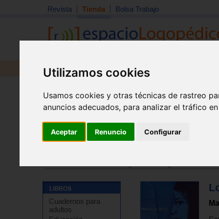
Revista
Tienda
Bolsa Trabajo
Revista
Libros
Material
Juguetes
Utilizamos cookies
Usamos cookies y otras técnicas de rastreo pa
anuncios adecuados, para analizar el tráfico e
Aceptar
Renuncio
Configurar
Tienda
>
Libros
>
Guías para padres
>
Etapas del niñ
Tienda
>
Libros
>
Psicología
>
Psicología evolutiva o d
Lo
Cuadernos para
Ma
adultos