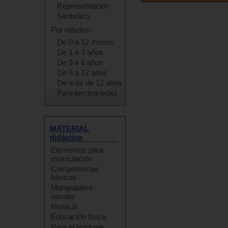
Representación
Simbólico
Por edades:
De 0 a 12 meses
De 1 a 3 años
De 3 a 6 años
De 6 a 12 años
De más de 12 años
Para tercera edad
MATERIAL
didáctico
Elementos para
estimulación
Competencias
básicas
Manipulativo -
escolar
Musical
Educación física
Para el lenguaje