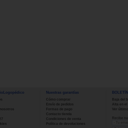
ioLogopédico
Nuestras garantías
BOLETÍ
os
Cómo comprar
Baja del b
Envío de pedidos
Alta en el
 nosotros
Formas de pago
Ver último
Contacto tienda
Recibe nue
27
Condiciones de venta
kies
Política de devoluciones