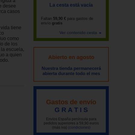
rigida a
La cesta está vacía
ue desee
arca casos
Faltan
59,90 €
para gastos de
envío
gratis
vida tiene
Ver contenido cesta
co
viduo como
do de los
 la escuela,
duo a quien
Abierto en agosto
modo.
Nuestra tienda permanecerá
abierta durante todo el mes
Gastos de envío
G R A T I S
Envíos España península para
pedidos superiores a 59,90 euros
(más iva)
(condiciones)