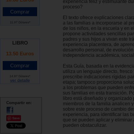
experiencia feliz y estimulante du
proceso?
El texto ofrece explicaciones cla
a las familias a incorporarse al p
11.97 Dólares*
de los niños, en la escuela y en e
propone actividades sencillas pa
padres y sus hijos a vivan este t
LIBRO
experiencia placentera, de aprend
desarrollo personal, de evolución
13.50 Euros
independencia académica, social
Esta Guía, basada en la evidencia 
utiliza un lenguaje directo, fresco 
prescribe indicaciones rígidas pa
14.97 Dólares*
ver detalle
etapa; tampoco proporciona solu
a los problemas que pueden enfre
sus familias en esta transición. Por
libro está diseñado y organizado 
Compartir en:
miembros de la familia analicen y
sobre este proceso de cambio de
experiencia, para identificar las 
Save
que se pueden aplicar y eliminar 
pueden obstaculizar.