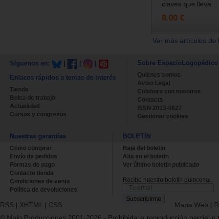
claves que lleva...
8.00 €
Ver más artículos de 
Sobre EspacioLogopédico
Síguenos en:
|
|
|
Quienes somos
Enlaces rápidos a temas de interés
Aviso Legal
Tienda
Colabora con nosotros
Bolsa de trabajo
Contacta
Actualidad
ISSN 2013-0627
Cursos y congresos
Gestionar cookies
Nuestras garantías
BOLETÍN
Cómo comprar
Baja del boletin
Envío de pedidos
Alta en el boletin
Formas de pago
Ver último boletin publicado
Contacto tienda
Recibe nuestro boletín quincenal.
Condiciones de venta
Política de devoluciones
RSS
|
XHTML
|
CSS
Mapa Web
|
R
© Majo Producciones 2001-2026
- Prohibida la reproducción parcial o t