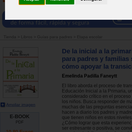
Tienda
>
Libros
>
Guías para padres
>
Etapa escolar
De la inicial a la primar
para padres y familias
cómo apoyar la transic
Emelinda Padilla Faneytt
El libro aborda el proceso de tran
Educación Inicial a la Primaria, u
considerado crítico en el proceso
los niños. Busca responder de ma
Ampliar imagen
muchas de las preguntas esencia
hacen a diario los padres y madre
E-BOOK
que tienen niños en estos niveles
PDF
¿Cómo lograr que esta experienc
ser estresante o positiva, se conv
10.80
Euros