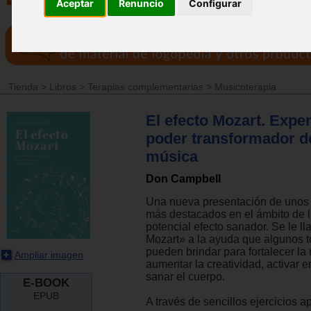
Aceptar
Renuncio
Configurar
Tienda
>
Libros
>
Terapias complementarias
>
Musicoterapia
El efecto Mozart. Expe
poder transformador de
música
Don Campbell
Una nueva presentación de unos d
más destacados en el ámbito de l
potencial efecto sanador. Se le l
Mozart» a la ayuda que algunos t
pueden brindar para fortalecer la
Ampliar imagen
aumentar la creatividad, activar 
sanar el cuerpo.
E-BOOK
EPUB
A través de sencillos ejercicios a