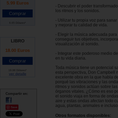
5.99
Euros
- Descubrir el poder transformado
los ritmos y los sonidos.
- Utilizar tu propia voz para san
6.65 Dólares*
y mejorar tu calidad de vida.
- Elegir la música adecuada para
conseguir tus objetivos, incorpor
LIBRO
visualización al sonido.
18.00 Euros
- Integrar este poderoso medio d
en tu vida diaria.
Toda música tiene un potencial s
19.98 Dólares*
esta perspectiva, Don Campbell n
ver detalle
excelente obra en la que habla d
porqué las vibraciones y las onda
ritmos y sonidos actúan sobre las 
órganos vitales. ¿Cómo es eso p
Compartir en:
el sonido viaja en forma de ondas
aire y estas ondas afectan todo c
agua, plantas, animales e incluso 
Save
Otros formatos disponibles: