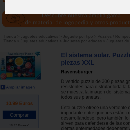
Tienda
>
Juguetes educativos
>
Juguete por tipo
>
Puzzles / Rompe
Tienda
>
Juguetes educativos
>
Juguetes por edades
>
Juguetes de
El sistema solar. Puzzl
piezas XXL
Ravensburger
Divertido puzzle de 300 piezas g
resistentes para disfrutar toda la 
Ampliar imagen
se muestra la imagen del sistema 
todos sus planetas.
10.99
Euros
Este puzzle ofrece una vertiente
importante entre quienes están c
desarrollándose, pero también lo
sirven para defenderse de las c
10.47 Dólares*
ciertas enfermedades degenerati