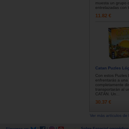
muesta un grupo 
entrelazadas con te
11.82 €
Catan Puzles Ló
Con estos Puzles 
enfrentarás a una 
completamente dis
transportarán al u
CATÁN. Un...
30.37 €
Ver más artículos de 
Sobre EspacioLogopédico
Síguenos en:
|
|
|