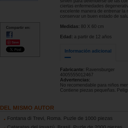
sirven para defenderse de las c
ciertas enfermedades degenerati
excelente manera de entrenar la
conservar un buen estado de sal
Medidas:
80 X 60 cm
Compartir en:
Edad:
a partir de 12 años
Save
Información adicional
Fabricante:
Ravensburger
4005555012467
Advertencias:
No recomendable para niños men
Contiene piezas pequeñas. Peligr
DEL MISMO AUTOR
Fontana di Trevi, Roma. Puzle de 1000 piezas
Cataratas del Iguazú, Brasil. Puzle de 2000 piezas