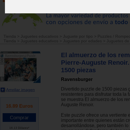
Tienda
>
Juguetes educativos
>
Juguete por tipo
>
Puzzles / Rompe
Tienda
>
Juguetes educativos
>
Juguetes por edades
>
Juguetes de
El almuerzo de los rem
Pierre-Auguste Renoir.
1500 piezas
Ravensburger
Divertido puzzle de 1500 piezas 
Ampliar imagen
resistentes para disfrutar toda la 
se muestra El almuerzo de los re
Auguste Renoir.
16.89
Euros
Este puzzle ofrece una vertiente
importante entre quienes están c
desarrollándose, pero también lo
16.13 Dólares*