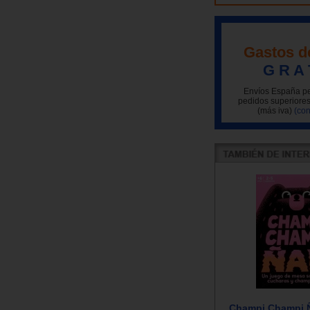
Gastos d
G R A 
Envíos España pe
pedidos superiores
(más iva)
(con
Champi Champi 