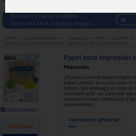
Tienda
>
Juguetes educativos
>
Juguetes por edades
>
Juguetes de
Tienda
>
Juguetes educativos
>
Juguete por tipo
>
Manualidades
Papel para impresión s
Phänomint
¡Alucina con este papel mágico d
papel también se queda claro en 
cubres. Sin embargo, el resto de l
coloreará azul: ¡un contraste fabu
información muy interesante y fan
experimentos.
Ampliar imagen
Información adicional
4.65
Euros